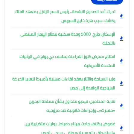
تحرك أحد الصدوع النشطة.. رئيس قسم الزلازل بمعهد الفلك
يكشف سبب هزة خليج السويس
الإسكان: طرح 5000 وحدة سكنية بنظام الإيجار المنتهي
بالتملك
افتتاح معرض كنوز الفراعنة بمتحف دي يونج في الولايات
المتحدة الأمريكية
وزير السياحة والآثار يعقد لقاءات مهنية بأميركا لتعزيز الحركة
السياحية الوافدة إلى مصر
نقابة المحامين: فيديو متداول بشأن مملكة البحرين
«مفبرك».. وإجراءات قانونية ضد مروّجيه
غموض يكتنف حادث ميناء دمياط.. روايات متضاربة بين
«استهداف بالمسيرات» ونفي رسمي لمصر