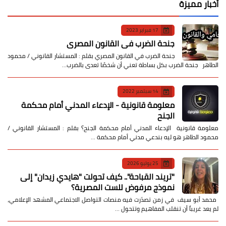
أخبار مميزة
17 فبراير 2023
جنحة الضرب في القانون المصري
جنحة الضرب في القانون المصري بقلم : المستشار القانوني / محمود
الطاهر جنحة الضرب بكل بساطة تعني أن شخصًا تعدى بالضرب…
14 سبتمبر 2022
معلومة قانونية - الإدعاء المدني أمام محكمة
الجنح
معلومة قانونية الإدعاء المدني أمام محكمة الجنح؟ بقلم : المستشار القانوني /
محمود الطاهر هو ليه بندعي مدني أمام محكمة …
25 يوليو 2026
​"تريند القباحة".. كيف تحولت "هايدي زيدان" إلى
نموذج مرفوض للست المصرية؟
​ محمد أبو سيف ​في زمن تصدّرت فيه منصات التواصل الاجتماعي المشهد الإعلامي،
لم يعد غريباً أن تنقلب المفاهيم وتتحول …