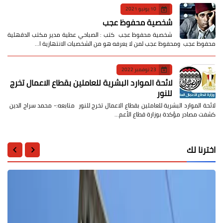
10 يونيو 2021
شخصية محفوظ عجب
شخصية محفوظ عجب كتب : الصباحي عطية مدير مكتب الدقهلية
محفوظ عجب ومحفوظ عجب لمن لا يعرفه هو من الشخصيات الانتهازية ا…
23 نوفمبر 2022
لائحة الموارد البشرية للعاملين بقطاع الاعمال تخرج
للنور
لائحة الموارد البشرية للعاملين بقطاع الاعمال تخرج للنور متابعه:- محمد سراج الدين
كشفت مصادر مؤكدة بوزارة قطاع الأعم…
اخترنا لك