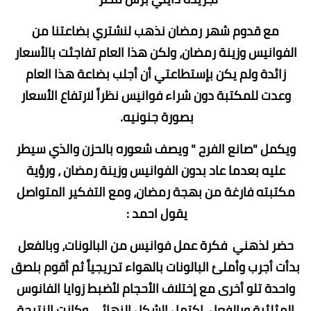
مع قدوم شهر رمضان نذهب لنشتري بضاعتنا من
الفوانيس وزينة رمضان، ولكن هذا العام تفاجئت بالأسعار
زائدة ولم يكن بإستطاعتي أن أجلب بضاعة هذا العام
وعدت للمكتبة دون شراء فوانيس نظراً لارتفاع الأسعار
بصورة جنونيه.
ويكمل "صانع الفرح " ويصف شعوره بالحزن والذي سيطر
عليه بعدما عاد بدون الفوانيس وزينة رمضان ، ورؤية
مكتبته فارغة من بهجة رمضان، ومع التفكير المتواصل
يقول احمد :
حضر لذهني فكرة عمل فوانيس من البالونات، وبالفعل
بدأت أجرب وأملئ البالونات بالهواء تدريجياً ثم أقوم بلصق
واحدة تلو أخرى مع إختلاف الأحجام لأضبط زوايا الفانوس
المثلثية وبالفعل إكتمل الشكل النهائى وكانت النتيجة