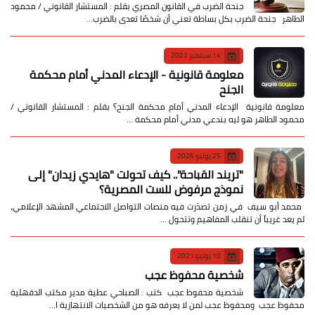
جنحة الضرب في القانون المصري بقلم : المستشار القانوني / محمود
الطاهر جنحة الضرب بكل بساطة تعني أن شخصًا تعدى بالضرب…
14 سبتمبر 2022
معلومة قانونية - الإدعاء المدني أمام محكمة
الجنح
معلومة قانونية الإدعاء المدني أمام محكمة الجنح؟ بقلم : المستشار القانوني /
محمود الطاهر هو ليه بندعي مدني أمام محكمة …
25 يوليو 2026
​"تريند القباحة".. كيف تحولت "هايدي زيدان" إلى
نموذج مرفوض للست المصرية؟
​ محمد أبو سيف ​في زمن تصدّرت فيه منصات التواصل الاجتماعي المشهد الإعلامي،
لم يعد غريباً أن تنقلب المفاهيم وتتحول …
10 يونيو 2021
شخصية محفوظ عجب
شخصية محفوظ عجب كتب : الصباحي عطية مدير مكتب الدقهلية
محفوظ عجب ومحفوظ عجب لمن لا يعرفه هو من الشخصيات الانتهازية ا…