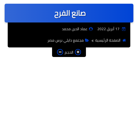
عربى
صانع الفرح
عالمى
الرياضة
17 أبريل 2022
عماد الدين محمد
حوادث وقضايا
الصفحة الرئيسية
مجتمع دايلي برس مصر
فن
الحجم
التعليم
تكنولوجيا
السياحة والفنادق