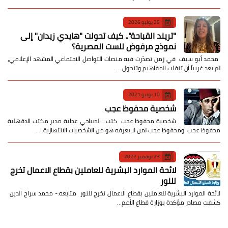
25 يوليو 2026
​"تريند القباحة".. كيف تحولت "هايدي زيدان" إلى
نموذج مرفوض للست المصرية؟
​ محمد أبو سيف ​في زمن تصدّرت فيه منصات التواصل الاجتماعي المشهد الإعلامي،
لم يعد غريباً أن تنقلب المفاهيم وتتحول …
10 يونيو 2021
شخصية محفوظ عجب
شخصية محفوظ عجب كتب : الصباحي عطية مدير مكتب الدقهلية
محفوظ عجب ومحفوظ عجب لمن لا يعرفه هو من الشخصيات الانتهازية ا…
23 نوفمبر 2022
لائحة الموارد البشرية للعاملين بقطاع الاعمال تخرج
للنور
لائحة الموارد البشرية للعاملين بقطاع الاعمال تخرج للنور متابعه:- محمد سراج الدين
كشفت مصادر مؤكدة بوزارة قطاع الأعم…