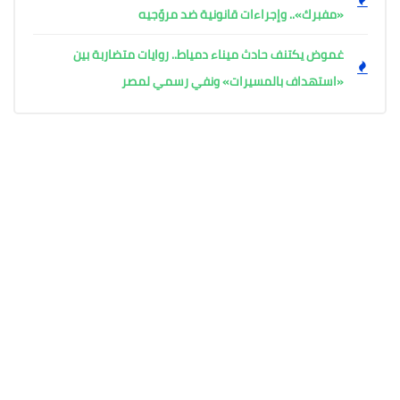
«مفبرك».. وإجراءات قانونية ضد مروّجيه
غموض يكتنف حادث ميناء دمياط.. روايات متضاربة بين
«استهداف بالمسيرات» ونفي رسمي لمصر