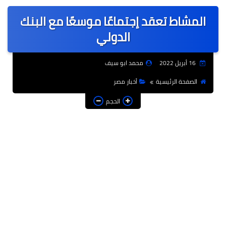
عربى
المشاط تعقد إجتماعًا موسعًا مع البنك
عالمى
الدولي
الرياضة
16 أبريل 2022
محمد ابو سيف
حوادث وقضايا
الصفحة الرئيسية
أخبار مصر
فن
الحجم
التعليم
تكنولوجيا
السياحة والفنادق