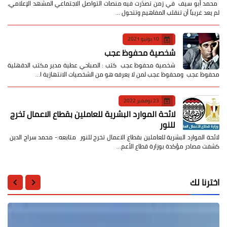
​ محمد أبو سيف ​في زمن تصدّرت فيه منصات التواصل الاجتماعي المشهد الإعلامي،
لم يعد غريباً أن تنقلب المفاهيم وتتحول …
10 يونيو 2021
شخصية محفوظ عجب
شخصية محفوظ عجب كتب : الصباحي عطية مدير مكتب الدقهلية
محفوظ عجب ومحفوظ عجب لمن لا يعرفه هو من الشخصيات الانتهازية ا…
23 نوفمبر 2022
لائحة الموارد البشرية للعاملين بقطاع الاعمال تخرج
للنور
لائحة الموارد البشرية للعاملين بقطاع الاعمال تخرج للنور متابعه:- محمد سراج الدين
كشفت مصادر مؤكدة بوزارة قطاع الأعم…
اخترنا لك