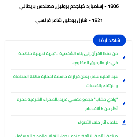
1806 - إسامبارد كينجدم برونيل، مهندس بريطاني.
1821 - شارل بودلير، شاعر فرنسي.
شاهد أيضًا
من حفظ القرآن إلى بناء الشخصية… تجربة تدريبية ملهمة
في دار «الرحيق المختوم»
عبد الحليم علام : يعلن قرارات حاسمة لحماية مهنة المحاماة
والارتقاء بالخدمات
"وادي خشاب" مجمع طقسي فريد بالصحراء الشرقية عمره
أكثر من 6 آلاف عام
علماء آثار خلف الأضواء
صناعة الآلهة الزائفة: عندما يحول النفاق والمديح المسؤول