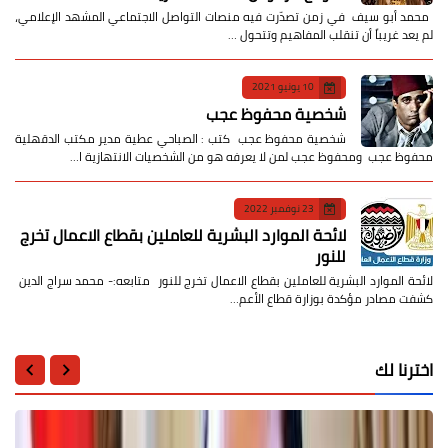
​ محمد أبو سيف ​في زمن تصدّرت فيه منصات التواصل الاجتماعي المشهد الإعلامي،
لم يعد غريباً أن تنقلب المفاهيم وتتحول …
10 يونيو 2021
شخصية محفوظ عجب
شخصية محفوظ عجب كتب : الصباحي عطية مدير مكتب الدقهلية
محفوظ عجب ومحفوظ عجب لمن لا يعرفه هو من الشخصيات الانتهازية ا…
23 نوفمبر 2022
لائحة الموارد البشرية للعاملين بقطاع الاعمال تخرج
للنور
لائحة الموارد البشرية للعاملين بقطاع الاعمال تخرج للنور متابعه:- محمد سراج الدين
كشفت مصادر مؤكدة بوزارة قطاع الأعم…
اخترنا لك