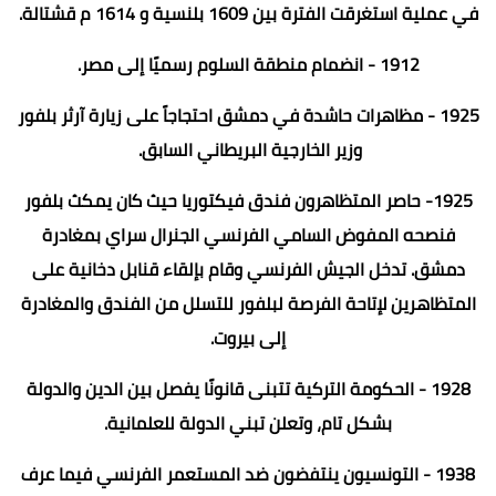
في عملية استغرقت الفترة بين 1609 بلنسية و 1614 م قشتالة.
1912 - انضمام منطقة السلوم رسميًا إلى مصر.
1925 - مظاهرات حاشدة في دمشق احتجاجاً على زيارة آرثر بلفور
وزير الخارجية البريطاني السابق.
1925- حاصر المتظاهرون فندق فيكتوريا حيث كان يمكث بلفور
فنصحه المفوض السامي الفرنسي الجنرال سراي بمغادرة
دمشق. تدخل الجيش الفرنسي وقام بإلقاء قنابل دخانية على
المتظاهرين لإتاحة الفرصة لبلفور للتسلل من الفندق والمغادرة
إلى بيروت.
1928 - الحكومة التركية تتبنى قانونًا يفصل بين الدين والدولة
بشكل تام، وتعلن تبني الدولة للعلمانية.
1938 - التونسيون ينتفضون ضد المستعمر الفرنسي فيما عرف