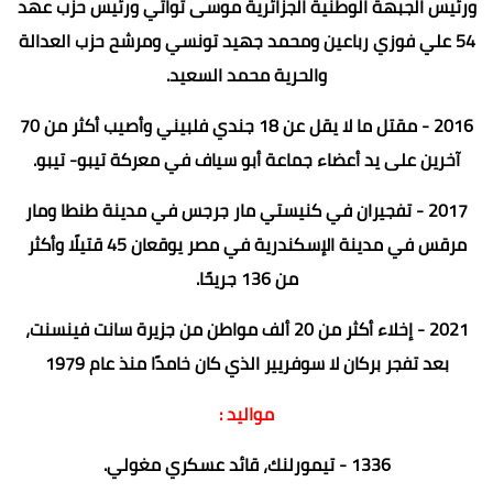
ورئيس الجبهة الوطنية الجزائرية موسى تواتي ورئيس حزب عهد
54 علي فوزي رباعين ومحمد جهيد تونسي ومرشح حزب العدالة
والحرية محمد السعيد.
2016 - مقتل ما لا يقل عن 18 جندي فلبيني وأصيب أكثر من 70
آخرين على يد أعضاء جماعة أبو سياف في معركة تيبو- تيبو.
2017 - تفجيران في كنيستي مار جرجس في مدينة طنطا ومار
مرقس في مدينة الإسكندرية في مصر يوقعان 45 قتيلًا وأكثر
من 136 جريحًا.
2021 - إخلاء أكثر من 20 ألف مواطن من جزيرة سانت فينسنت،
بعد تفجر بركان لا سوفريير الذي كان خامدًا منذ عام 1979
مواليد :
1336 - تيمورلنك، قائد عسكري مغولي.