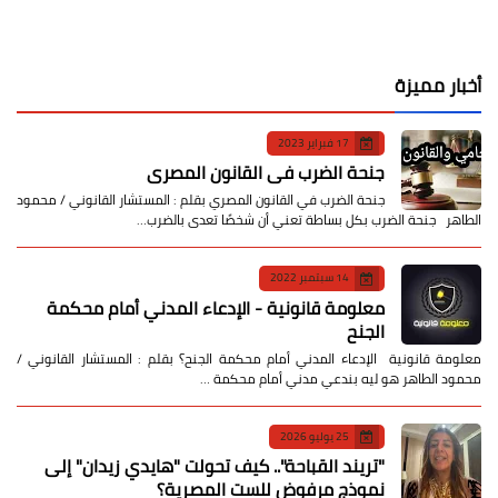
أخبار مميزة
17 فبراير 2023
جنحة الضرب في القانون المصري
جنحة الضرب في القانون المصري بقلم : المستشار القانوني / محمود
الطاهر جنحة الضرب بكل بساطة تعني أن شخصًا تعدى بالضرب…
14 سبتمبر 2022
معلومة قانونية - الإدعاء المدني أمام محكمة
الجنح
معلومة قانونية الإدعاء المدني أمام محكمة الجنح؟ بقلم : المستشار القانوني /
محمود الطاهر هو ليه بندعي مدني أمام محكمة …
25 يوليو 2026
​"تريند القباحة".. كيف تحولت "هايدي زيدان" إلى
نموذج مرفوض للست المصرية؟