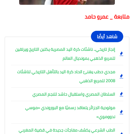
متابعة _ عمرو حامد
شاهد أيضًا
إنجاز تاريخي.. ناشئات كرة اليد المصرية يكتبن التاريخ ويرتقين
للمربع الذهبي بمونديال العالم
مجدي حطب يهنئ اتحاد كرة اليد بالتأهل التاريخي لناشئات
2008 للمربع الذهبي
السلطان المصري واستقبال حاشد للنجم المصري
مولودية الجزائر يتعاقد رسميًا مع البوروندي «موسي
ندووموي»
الطب الشرعي يكشف مفاجآت جديدة في قضية المغربي