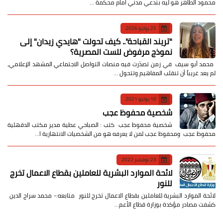
محمود الطاهر هو ليه بندعي مدني أمام محكمة …
25 يوليو 2026
​"تريند القباحة".. كيف تحولت "هايدي زيدان" إلى
نموذج مرفوض للست المصرية؟
​ محمد أبو سيف ​في زمن تصدّرت فيه منصات التواصل الاجتماعي المشهد الإعلامي،
لم يعد غريباً أن تنقلب المفاهيم وتتحول …
10 يونيو 2021
شخصية محفوظ عجب
شخصية محفوظ عجب كتب : الصباحي عطية مدير مكتب الدقهلية
محفوظ عجب ومحفوظ عجب لمن لا يعرفه هو من الشخصيات الانتهازية ا…
23 نوفمبر 2022
لائحة الموارد البشرية للعاملين بقطاع الاعمال تخرج
للنور
لائحة الموارد البشرية للعاملين بقطاع الاعمال تخرج للنور متابعه:- محمد سراج الدين
كشفت مصادر مؤكدة بوزارة قطاع الأعم…