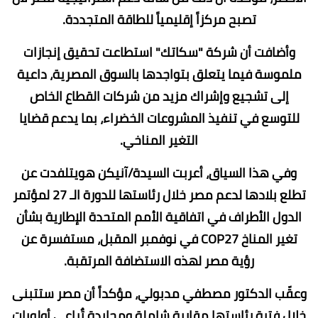
تصبح مركزاً إقليمياً للطاقة المتجددة.
وأضافت أن شركة "سكاتك" استطاعت تحقيق إنجازات
ملموسة فيما يتعلق بتواجدها بالسوق المصرية، داعية
إلى تشجيع وإشراك مزيد من شركات القطاع الخاص
للتوسع في تنفيذ المشروعات الخضراء، بما يدعم قضايا
التغير المناخي.
وفي هذا السياق، أعربت السيدة/آنيكن هويتلفدت عن
تطلع بلادها لدعم مصر خلال رئاستها للدورة الـ 27 لمؤتمر
الدول الأطراف في اتفاقية الأمم المتحدة الإطارية بشأن
تغير المناخ COP27 في نوفمبر المقبل، مستفسرة عن
رؤية مصر لهذه الاستضافة المرتقبة.
وعقّب الدكتور مصطفي مدبولي، مؤكداً أن مصر ستتبنى
خلال فترة رئاستها مقاربة شاملة ومحايدة تٌراعي أولويات