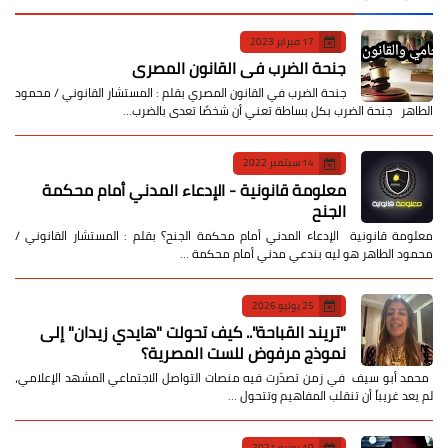
17 فبراير 2023
جنحة الضرب في القانون المصري
جنحة الضرب في القانون المصري بقلم : المستشار القانوني / محمود
الطاهر جنحة الضرب بكل بساطة تعني أن شخصًا تعدى بالضرب…
14 سبتمبر 2022
معلومة قانونية - الإدعاء المدني أمام محكمة
الجنح
معلومة قانونية الإدعاء المدني أمام محكمة الجنح؟ بقلم : المستشار القانوني /
محمود الطاهر هو ليه بندعي مدني أمام محكمة …
25 يوليو 2026
​"تريند القباحة".. كيف تحولت "هايدي زيدان" إلى
نموذج مرفوض للست المصرية؟
​ محمد أبو سيف ​في زمن تصدّرت فيه منصات التواصل الاجتماعي المشهد الإعلامي،
لم يعد غريباً أن تنقلب المفاهيم وتتحول …
10 يونيو 2021