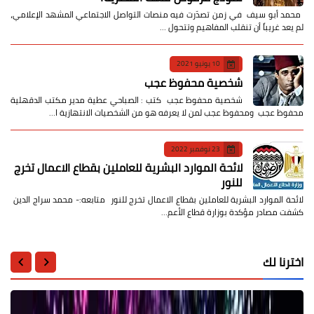
​ محمد أبو سيف ​في زمن تصدّرت فيه منصات التواصل الاجتماعي المشهد الإعلامي،
لم يعد غريباً أن تنقلب المفاهيم وتتحول …
10 يونيو 2021
شخصية محفوظ عجب
شخصية محفوظ عجب كتب : الصباحي عطية مدير مكتب الدقهلية
محفوظ عجب ومحفوظ عجب لمن لا يعرفه هو من الشخصيات الانتهازية ا…
23 نوفمبر 2022
لائحة الموارد البشرية للعاملين بقطاع الاعمال تخرج
للنور
لائحة الموارد البشرية للعاملين بقطاع الاعمال تخرج للنور متابعه:- محمد سراج الدين
كشفت مصادر مؤكدة بوزارة قطاع الأعم…
اخترنا لك