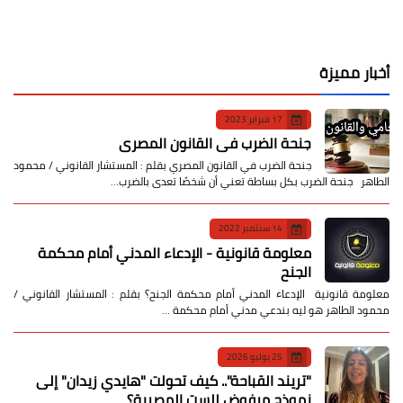
أخبار مميزة
17 فبراير 2023
جنحة الضرب في القانون المصري
جنحة الضرب في القانون المصري بقلم : المستشار القانوني / محمود
الطاهر جنحة الضرب بكل بساطة تعني أن شخصًا تعدى بالضرب…
14 سبتمبر 2022
معلومة قانونية - الإدعاء المدني أمام محكمة
الجنح
معلومة قانونية الإدعاء المدني أمام محكمة الجنح؟ بقلم : المستشار القانوني /
محمود الطاهر هو ليه بندعي مدني أمام محكمة …
25 يوليو 2026
​"تريند القباحة".. كيف تحولت "هايدي زيدان" إلى
نموذج مرفوض للست المصرية؟