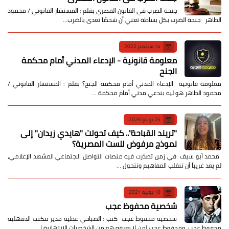
جنحة الضرب في القانون المصري بقلم : المستشار القانوني / محمود
الطاهر جنحة الضرب بكل بساطة تعني أن شخصًا تعدى بالضرب…
14 سبتمبر 2022
معلومة قانونية - الإدعاء المدني أمام محكمة
الجنح
معلومة قانونية الإدعاء المدني أمام محكمة الجنح؟ بقلم : المستشار القانوني /
محمود الطاهر هو ليه بندعي مدني أمام محكمة …
25 يوليو 2026
​"تريند القباحة".. كيف تحولت "هايدي زيدان" إلى
نموذج مرفوض للست المصرية؟
​ محمد أبو سيف ​في زمن تصدّرت فيه منصات التواصل الاجتماعي المشهد الإعلامي،
لم يعد غريباً أن تنقلب المفاهيم وتتحول …
10 يونيو 2021
شخصية محفوظ عجب
شخصية محفوظ عجب كتب : الصباحي عطية مدير مكتب الدقهلية
محفوظ عجب ومحفوظ عجب لمن لا يعرفه هو من الشخصيات الانتهازية ا…