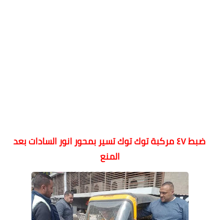
ضبط ٤٧ مركبة توك توك تسير بمحور انور السادات بعد
المنع