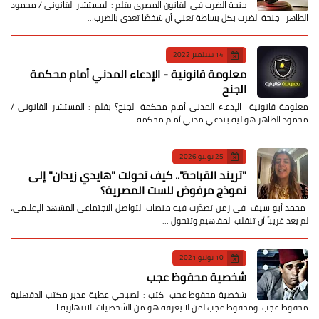
جنحة الضرب في القانون المصري بقلم : المستشار القانوني / محمود
الطاهر جنحة الضرب بكل بساطة تعني أن شخصًا تعدى بالضرب…
14 سبتمبر 2022
معلومة قانونية - الإدعاء المدني أمام محكمة
الجنح
معلومة قانونية الإدعاء المدني أمام محكمة الجنح؟ بقلم : المستشار القانوني /
محمود الطاهر هو ليه بندعي مدني أمام محكمة …
25 يوليو 2026
​"تريند القباحة".. كيف تحولت "هايدي زيدان" إلى
نموذج مرفوض للست المصرية؟
​ محمد أبو سيف ​في زمن تصدّرت فيه منصات التواصل الاجتماعي المشهد الإعلامي،
لم يعد غريباً أن تنقلب المفاهيم وتتحول …
10 يونيو 2021
شخصية محفوظ عجب
شخصية محفوظ عجب كتب : الصباحي عطية مدير مكتب الدقهلية
محفوظ عجب ومحفوظ عجب لمن لا يعرفه هو من الشخصيات الانتهازية ا…