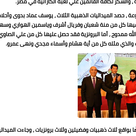
 والشكر لكافة القائمين علي لعبة الكاراتيه في مصر.
لكاراتيه حققوا 8 ميداليات متنوعة ، حصد الميداليات الذهبية الثلاث ، يوسف عماد بدوى وأحلا
يها كل من منة شعبان وفريال أشرف وياسمين الهواري وسه
الله ممدوح ، أما البرونزية فقد حصل عليها كل من علي الصاوي
ت والذي مثله كل من أية هشام وأسماء مجدي ونهى عمرو.
 بواقع ثلاث ذهبيات وفضيتين وثلاث برونزيات ، وجاءت الميدالي