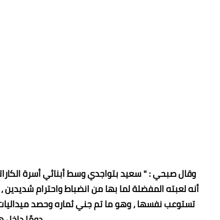
وقال صبحي : " سعيد بتواجدي وسط أبنائي أسرة الكاراتيه
أنه لعبته المفضلة لما بها من انضباط واحترام شديدين 
تستوعب نفسها ، وهو ما تم جني ثماره وحصد ميداليات أ
دومًا داخل ه