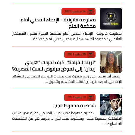
14 سبتمبر 2022
معلومة قانونية - الإدعاء المدني أمام
محكمة الجنح
معلومة قانونية الإدعاء المدني أمام محكمة الجنح؟ بقلم : المستشار
القانوني / محمود الطاهر هو ليه بندعي مدني أمام محكمة …
25 يوليو 2026
​"تريند القباحة".. كيف تحولت "هايدي
زيدان" إلى نموذج مرفوض للست المصرية؟
​ محمد أبو سيف ​في زمن تصدّرت فيه منصات التواصل الاجتماعي المشهد
الإعلامي، لم يعد غريباً أن تنقلب المفاهيم وتتحول …
10 يونيو 2021
شخصية محفوظ عجب
شخصية محفوظ عجب كتب : الصباحي عطية مدير مكتب
الدقهلية محفوظ عجب ومحفوظ عجب لمن لا يعرفه هو من الشخصيات
الانتهازية ا…