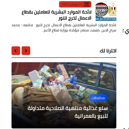
23 نوفمبر 2022
لائحة الموارد البشرية للعاملين بقطاع
الاعمال تخرج للنور
لائحة الموارد البشرية للعاملين بقطاع الاعمال تخرج للنور متابعه:- محمد
 ؛
سراج الدين كشفت مصادر مؤكدة بوزارة قطاع الأعم…
اخترنا لك
محافظات
أخبار مصر
محافظات
محافظات
حوادث وقضايا
القوات المسلحة تجرى التدريبات
محافظ جنوب سيناء يعتمد نتيجة
استنفار وحالة من التوتر بعد حادثة
طارق ماهر يتابع أعمال رفع كفاءة
سلع غذائية منتهية الصلاحية متداولة
المشتركة مع 5 جيوش عربية بالسعودية
الشهادة الإعدادية للعام الدراسي 2021 /
2022
بحرى وجوى
للبيع بالعمرانية
اغتصاب طفلة بحلب
الحدائق والنظافة بالقناطرالخيرية