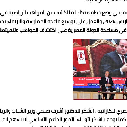
ياضة علي وضع خطة متكاملة للكشف عن المواهب الرياضية في
مختلف الألعاب، بالإضافة إلى الخطط الموضوعة لما بعد باريس 2024، والعمل على توسيع قاعدة الممارسة والارتقا
ه في مساعدة الدولة المصرية على اكتشاف المواهب وتنميتها.
صري للكاراتيه ، الشكر للدكتور أشرف صبحي وزير الشباب والري
 كما توجه بالشكر لأولياء الأمور الداعم الأساسي لابناءهم لاع