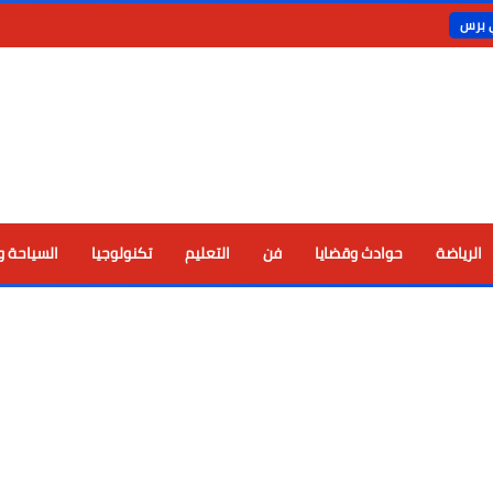
ي برس
الرياضة
حوادث وقضايا
فن
التعليم
تكنولوجيا
السياحة و