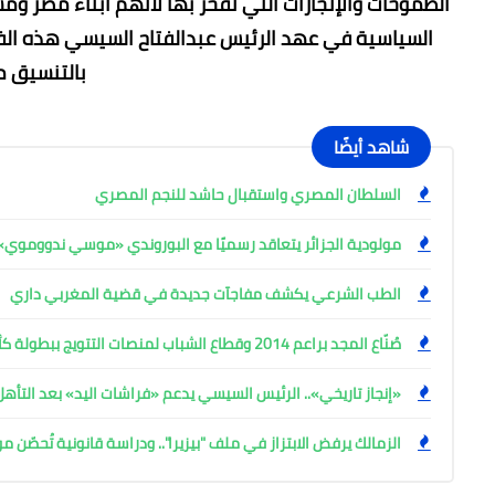
الطموحات والإنجازات التي نفخر بها لأنهم أبناء مصر وم
السياسية في عهد الرئيس عبدالفتاح السيسي هذه الفئة
بالتنسيق م
شاهد أيضًا
السلطان المصري واستقبال حاشد للنجم المصري
مولودية الجزائر يتعاقد رسميًا مع البوروندي «موسي ندووموي»
الطب الشرعي يكشف مفاجآت جديدة في قضية المغربي داري
صُنّاع المجد براعم 2014 وقطاع الشباب لمنصات التتويج ببطولة كأس المستقبل العربي
«إنجاز تاريخي».. الرئيس السيسي يدعم «فراشات اليد» بعد التأه
الزمالك يرفض الابتزاز في ملف "بيزيرا".. ودراسة قانونية تُحصّن م