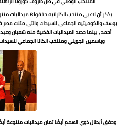
المنتخب الوطني في ظل ظروف كورونا الراهنة ،
يذكر أن لاعبى منتخب ا
يوسف والكوميتيه الجماعى للسيدات والتى مثلت مصر ف
أحمد ، بينما حصد الميداليات الفضية منه شعبان وعبد
وياسمين الجويلي ومنتخب الكاتا الجماعي للسيدا
وحقق أبطال ذوي الهمم أيضًا ثمان ميداليات متنوعة أيضًا