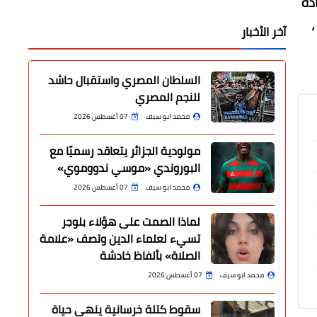
دة
آخر الأخبار
السلطان المصري واستقبال حاشد
للنجم المصري
محمد ابو سيف
07 أغسطس 2026
مولودية الجزائر يتعاقد رسميًا مع
البوروندي «موسي ندووموي»
محمد ابو سيف
07 أغسطس 2026
لماذا الصمت على هؤلاء بلوجر
تسيء لعلماء الدين وتصف «علامة
الصلاة» بألفاظ خادشة
محمد ابو سيف
07 أغسطس 2026
سقوط كتلة خرسانية ينهي حياة