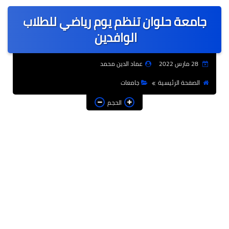
عربى
جامعة حلوان تنظم يوم رياضي للطلاب
عالمى
الوافدين
الرياضة
28 مارس 2022
عماد الدين محمد
حوادث وقضايا
الصفحة الرئيسية
جامعات
فن
الحجم
التعليم
تكنولوجيا
السياحة والفنادق