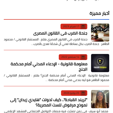
أخبار مميزة
17 فبراير 2023
جنحة الضرب في القانون المصري
جنحة الضرب في القانون المصري بقلم : المستشار القانوني / محمود
الطاهر جنحة الضرب بكل بساطة تعني أن شخصًا تعدى بالضرب…
14 سبتمبر 2022
معلومة قانونية - الإدعاء المدني أمام محكمة
الجنح
معلومة قانونية الإدعاء المدني أمام محكمة الجنح؟ بقلم : المستشار القانوني /
محمود الطاهر هو ليه بندعي مدني أمام محكمة …
25 يوليو 2026
​"تريند القباحة".. كيف تحولت "هايدي زيدان" إلى
نموذج مرفوض للست المصرية؟
​ محمد أبو سيف ​في زمن تصدّرت فيه منصات التواصل الاجتماعي المشهد الإعلامي،