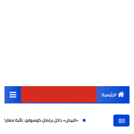
الرئيسية
القائمة الرئيسية
«البيض» داخل برلمان كوسوفو.. نائبة معارضة تهاجم ألبين
أخبار مصر