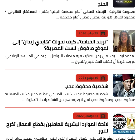
الجنح
معلومة قانونية الإدعاء المدني أمام محكمة الجنح؟ بقلم : المستشار القانوني /
محمود الطاهر هو ليه بندعي مدني أمام محكمة …
25 يوليو 2026
​"تريند القباحة".. كيف تحولت "هايدي زيدان" إلى
نموذج مرفوض للست المصرية؟
​ محمد أبو سيف ​في زمن تصدّرت فيه منصات التواصل الاجتماعي المشهد الإعلامي،
لم يعد غريباً أن تنقلب المفاهيم وتتحول …
10 يونيو 2021
شخصية محفوظ عجب
شخصية محفوظ عجب كتب : الصباحي عطية مدير مكتب الدقهلية
محفوظ عجب ومحفوظ عجب لمن لا يعرفه هو من الشخصيات الانتهازية ا…
23 نوفمبر 2022
لائحة الموارد البشرية للعاملين بقطاع الاعمال تخرج
للنور
لائحة الموارد البشرية للعاملين بقطاع الاعمال تخرج للنور متابعه:- محمد سراج الدين