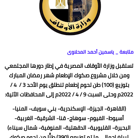
متابعة _ ياسمين أحمد المحلاوى
تستقبل وزارة الأوقاف المصرية في إطار دورها المجتمعي
ومن خلال مشروع صكوك الإطعام شهر رمضان المبارك
بتوزيع (100) طن لحوم إطعام تنطلق يوم الأحد 3 / 4 /
2022م وحتى السبت 9 / 4 / 2022م إلى المحافظات الآتية:
(القاهرة- الجيزة- الإسكندرية- بني سويف- المنيا-
أسيوط- الفيوم- سوهاج- قنا- الشرقية- الغربية-
البحيرة- القليوبية- الدقهلية- المنوفية- شمال سيناء)
ليبلغ إجمالي ما تم توزيعه (390) طنًّا من لحوم صكوك