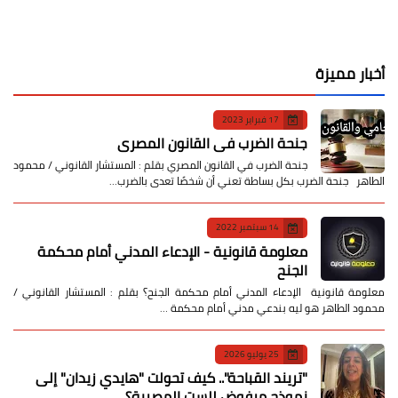
أخبار مميزة
17 فبراير 2023
جنحة الضرب في القانون المصري
جنحة الضرب في القانون المصري بقلم : المستشار القانوني / محمود
الطاهر جنحة الضرب بكل بساطة تعني أن شخصًا تعدى بالضرب…
14 سبتمبر 2022
معلومة قانونية - الإدعاء المدني أمام محكمة
الجنح
معلومة قانونية الإدعاء المدني أمام محكمة الجنح؟ بقلم : المستشار القانوني /
محمود الطاهر هو ليه بندعي مدني أمام محكمة …
25 يوليو 2026
​"تريند القباحة".. كيف تحولت "هايدي زيدان" إلى
نموذج مرفوض للست المصرية؟