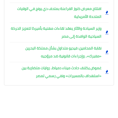
افتتاح معرض كنوز الفراعنة بمتحف دي يونج في الولايات
المتحدة الأمريكية
وزير السياحة والآثار يعقد لقاءات مهنية بأميركا لتعزيز الحركة
السياحية الوافدة إلى مصر
نقابة المحامين: فيديو متداول بشأن مملكة البحرين
«مفبرك».. وإجراءات قانونية ضد مروّجيه
غموض يكتنف حادث ميناء دمياط.. روايات متضاربة بين
«استهداف بالمسيرات» ونفي رسمي لمصر