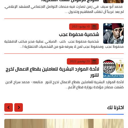
​ محمد أبو سيف ​في زمن تصدّرت فيه منصات التواصل الاجتماعي المشهد الإعلامي،
لم يعد غريباً أن تنقلب المفاهيم وتتحول …
10 يونيو 2021
شخصية محفوظ عجب
شخصية محفوظ عجب كتب : الصباحي عطية مدير مكتب الدقهلية
محفوظ عجب ومحفوظ عجب لمن لا يعرفه هو من الشخصيات الانتهازية ا…
23 نوفمبر 2022
لائحة الموارد البشرية للعاملين بقطاع الاعمال تخرج
للنور
لائحة الموارد البشرية للعاملين بقطاع الاعمال تخرج للنور متابعه:- محمد سراج الدين
كشفت مصادر مؤكدة بوزارة قطاع الأعم…
اخترنا لك