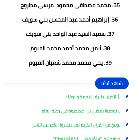
35. محمد مصطفى محمود مرسى مطروح
36. إبراهيم أحمد عبد المحسن بني سويف
37. سعيد السيد عبد الواحد بني سويف
38. أيمن محمد أحمد محمد الفيوم
39. يحي محمد محمد شعبان الفيوم
شاهد أيضًا
برُّ الكبار.. طريق الرحمة والوفاء
لا تودعوا رمضان بل اصطحبوه في رحلة العام
توبيخ من القرآن الكريم لمن ينشروا الذعر بين الناس
حكاية آية: "فَلَمَّا قَضَىٰ زَيْدٌ مِّنْهَا وَطَرًا"