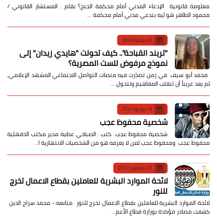
معلومة قانونية الإدعاء المدني أمام محكمة الجنح؟ بقلم : المستشار القانوني /
محمود الطاهر هو ليه بندعي مدني أمام محكمة …
25 يوليو 2026
​"تريند القباحة".. كيف تحولت "هايدي زيدان" إلى
نموذج مرفوض للست المصرية؟
​ محمد أبو سيف ​في زمن تصدّرت فيه منصات التواصل الاجتماعي المشهد الإعلامي،
لم يعد غريباً أن تنقلب المفاهيم وتتحول …
10 يونيو 2021
شخصية محفوظ عجب
شخصية محفوظ عجب كتب : الصباحي عطية مدير مكتب الدقهلية
محفوظ عجب ومحفوظ عجب لمن لا يعرفه هو من الشخصيات الانتهازية ا…
23 نوفمبر 2022
لائحة الموارد البشرية للعاملين بقطاع الاعمال تخرج
للنور
لائحة الموارد البشرية للعاملين بقطاع الاعمال تخرج للنور متابعه:- محمد سراج الدين
كشفت مصادر مؤكدة بوزارة قطاع الأعم…