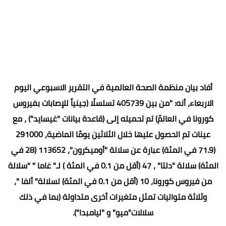
أفاد بيان منظمة الصحة العالمية في التقرير الاسبوعي اليوم
الاربعاء، أنه: "من بين 405739 تسلسلًا (جينياً للإصابات بفيروس
كورونا في العالمً) تم تحميله إلى (قاعدة بيانات "غيسايد") ، مع
عينات تم الحصول عليها خلال الثلاثين يومًا الماضية، 291000
(71.9 في المئة) عبارة عن سلالة "أوميكرون"، 113652 (28 في
المئة) سلالة "دلتا" ، 47 (أقل من 0.1 في المئة ) لـ" غاما " "سلالة
من فيروس كورونا، 10 (أقل من 0.1 في المئة) لسلالة" ألفا "،
وثلاثة متواليات تمثل متغيرات أخرى متداولة (بما في ذلك
سلالات"ميو" و "ليامبدا").