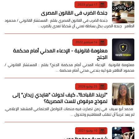
17 فبراير 2023
جنحة الضرب في القانون المصري
جنحة الضرب في القانون المصري بقلم : المستشار القانوني / محمود
الطاهر جنحة الضرب بكل بساطة تعني أن شخصًا تعدى بالضرب…
14 سبتمبر 2022
معلومة قانونية - الإدعاء المدني أمام محكمة
الجنح
معلومة قانونية الإدعاء المدني أمام محكمة الجنح؟ بقلم : المستشار القانوني /
محمود الطاهر هو ليه بندعي مدني أمام محكمة …
25 يوليو 2026
​"تريند القباحة".. كيف تحولت "هايدي زيدان" إلى
نموذج مرفوض للست المصرية؟
​ محمد أبو سيف ​في زمن تصدّرت فيه منصات التواصل الاجتماعي المشهد الإعلامي،
لم يعد غريباً أن تنقلب المفاهيم وتتحول …
10 يونيو 2021
شخصية محفوظ عجب