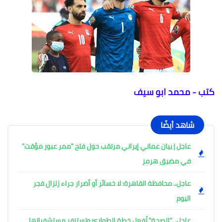
كتب - محمد ابو سيف
شاهد أيضًا
عاجل | بيان عماني إيراني مرتقب حول فتح "ممر عبور مؤقت"
في مضيق هرمز
عاجل.. محافظة القاهرة: لا خسائر أو أضرار جراء زلزال فجر
اليوم
عاجل.. "الصحة" تُفعل خطة الطوارئ وتستنفر مستشفياتها