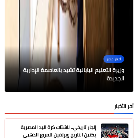
أخبار مصر
أخبار مصر
حوادث وقضايا
عاجل
عاجل
وزيرة التعليم اليابانية تشيد بالعاصمة الإدارية
إرادة تتحدى التحديات قصة محسن شريف جلال
ضبط 7000 زجاجة مشروبات كحولية داخل منشأة
الجديدة
عبد الفتاح
غير مرخصة
حريق بالقناطر الخيرية
عاجل وفاة الفنان القدير نعيم عيسى
آخر الأخبار
إنجاز تاريخي.. ناشئات كرة اليد المصرية
يكتبن التاريخ ويرتقين للمربع الذهبي