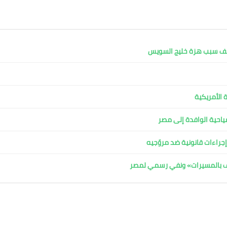
كشف سبب هزة خليج السويس
 الأمريكية
لسياحية الوافدة إلى مصر
جراءات قانونية ضد مروّجيه
اف بالمسيرات» ونفي رسمي لمصر