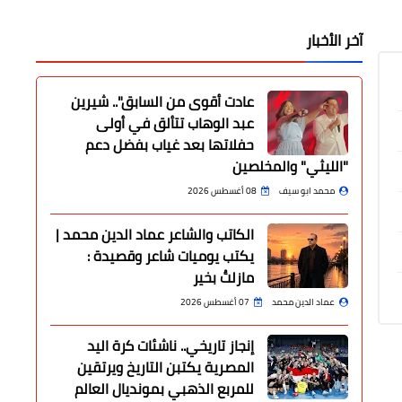
آخر الأخبار
عادت أقوى من السابق".. شيرين
عبد الوهاب تتألق في أولى
حفلاتها بعد غياب بفضل دعم
"الليثي" والمخلصين
محمد ابو سيف
08 أغسطس 2026
الكاتب والشاعر عماد الدين محمد |
يكتب يوميات شاعر وقصيدة :
مازلتُ بخير
عماد الدين محمد
07 أغسطس 2026
إنجاز تاريخي.. ناشئات كرة اليد
المصرية يكتبن التاريخ ويرتقين
للمربع الذهبي بمونديال العالم