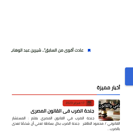
عادت أقوى من السابق".. شيرين عبد الوهاب تتألق في أولى حفلات
أخبار مميزة
17 فبراير 2023
جنحة الضرب في القانون المصري
جنحة الضرب في القانون المصري بقلم : المستشار
القانوني / محمود الطاهر جنحة الضرب بكل بساطة تعني أن شخصًا تعدى
بالضرب…