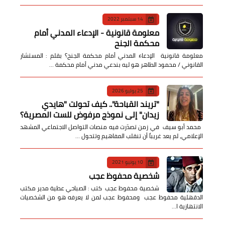
14 سبتمبر 2022
معلومة قانونية - الإدعاء المدني أمام
محكمة الجنح
معلومة قانونية الإدعاء المدني أمام محكمة الجنح؟ بقلم : المستشار
القانوني / محمود الطاهر هو ليه بندعي مدني أمام محكمة …
25 يوليو 2026
​"تريند القباحة".. كيف تحولت "هايدي
زيدان" إلى نموذج مرفوض للست المصرية؟
​ محمد أبو سيف ​في زمن تصدّرت فيه منصات التواصل الاجتماعي المشهد
الإعلامي، لم يعد غريباً أن تنقلب المفاهيم وتتحول …
10 يونيو 2021
شخصية محفوظ عجب
شخصية محفوظ عجب كتب : الصباحي عطية مدير مكتب
الدقهلية محفوظ عجب ومحفوظ عجب لمن لا يعرفه هو من الشخصيات
الانتهازية ا…