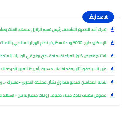
شاهد أيضًا
تحرك أحد الصدوع النشطة.. رئيس قسم الزلازل بمعهد الفلك ي
الإسكان: طرح 5000 وحدة سكنية بنظام الإيجار المنتهي بالتملك
افتتاح معرض كنوز الفراعنة بمتحف دي يونج في الولايات المتحدة
وزير السياحة والآثار يعقد لقاءات مهنية بأميركا لتعزيز الحركة ا
نقابة المحامين: فيديو متداول بشأن مملكة البحرين «مفبرك».. وإ
غموض يكتنف حادث ميناء دمياط.. روايات متضاربة بين «استهد