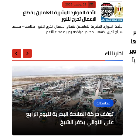
23 نوفمبر 2022
لائحة الموارد البشرية للعاملين بقطاع
الاعمال تخرج للنور
لائحة الموارد البشرية للعاملين بقطاع الاعمال تخرج للنور متابعه:- محمد
ر
سراج الدين كشفت مصادر مؤكدة بوزارة قطاع الأعم…
ها
ير
اخترنا لك
ً
محافظات
أخبار مصر
محافظات
أخبار مصر
أخبار مصر
المجلس التنفيذي بكفر الشيخ يوافق
قرار حكومي/ بتعديل بعض أحكام القانون
رقم 396 لسنة 1956 فى شأن تنظيم
على تخصيص أراضي لإقامة مشروعات
توقف حركة الملاحة البحرية لليوم الرابع
للمرة الأولى ٣٢ مليار دولار صادرات خلال
قرار حكومي / تعديل بعض أحكام القانون
خدمية.
السجون
على التوالي بكفر الشيخ
العام الماضي بمعدل نمو ٢٦.٣ ٪
الخاص بنظام هيئة قناة السويس