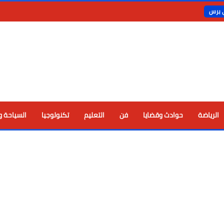
ي برس
الرياضة
حوادث وقضايا
فن
التعليم
تكنولوجيا
السياحة و