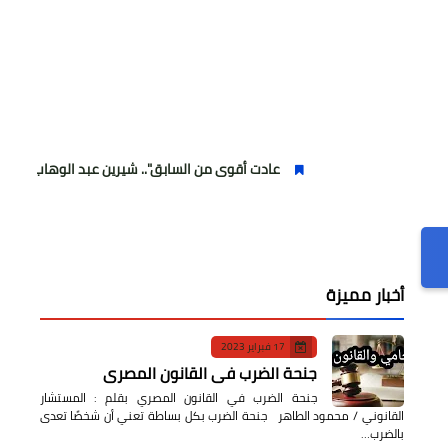
عادت أقوى من السابق".. شيرين عبد الوهاب تتألق في أولى حف
أخبار مميزة
17 فبراير 2023
جنحة الضرب في القانون المصري
جنحة الضرب في القانون المصري بقلم : المستشار
القانوني / محمود الطاهر جنحة الضرب بكل بساطة تعني أن شخصًا تعدى
بالضرب…