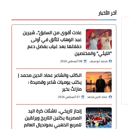
آخر الأخبار
عادت أقوى من السابق".. شيرين
عبد الوهاب تتألق في أولى
حفلاتها بعد غياب بفضل دعم
"الليثي" والمخلصين
محمد ابو سيف
08 أغسطس 2026
الكاتب والشاعر عماد الدين محمد |
يكتب يوميات شاعر وقصيدة :
مازلتُ بخير
عماد الدين محمد
07 أغسطس 2026
إنجاز تاريخي.. ناشئات كرة اليد
المصرية يكتبن التاريخ ويرتقين
للمربع الذهبي بمونديال العالم