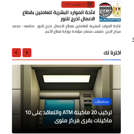
23 نوفمبر 2022
لائحة الموارد البشرية للعاملين بقطاع
الاعمال تخرج للنور
لائحة الموارد البشرية للعاملين بقطاع الاعمال تخرج للنور متابعه:- محمد
سراج الدين كشفت مصادر مؤكدة بوزارة قطاع الأعم…
اخترنا لك
محافظات
محافظات
محافظات
محافظات
أخبار مصر
محافظ الغربية يقدم التهنئة للأقباط
"قطار التنمية بصعيد مصر" لمشروعات
كنيسة الروم الأرثوذكس بدمياط تحتفل
تركيب 20 ماكينة ATM والتعاقد على 10
الرئيس عبد الفتاح السيسي يتفقد اعمال
الكاثوليك
اليوم بالعيد المجيد
التطوير بقرية المراشدة
ماكينات بقرى مركز ملوى
حياة كريمة بقرى مركز ملوي