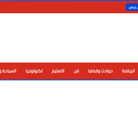
ي برس
الرياضة
حوادث وقضايا
فن
التعليم
تكنولوجيا
السياحة و