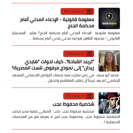
14 سبتمبر 2022
معلومة قانونية - الإدعاء المدني أمام
محكمة الجنح
معلومة قانونية الإدعاء المدني أمام محكمة الجنح؟ بقلم : المستشار
القانوني / محمود الطاهر هو ليه بندعي مدني أمام محكمة …
25 يوليو 2026
​"تريند القباحة".. كيف تحولت "هايدي
زيدان" إلى نموذج مرفوض للست المصرية؟
​ محمد أبو سيف ​في زمن تصدّرت فيه منصات التواصل الاجتماعي المشهد
الإعلامي، لم يعد غريباً أن تنقلب المفاهيم وتتحول …
10 يونيو 2021
شخصية محفوظ عجب
شخصية محفوظ عجب كتب : الصباحي عطية مدير مكتب
الدقهلية محفوظ عجب ومحفوظ عجب لمن لا يعرفه هو من الشخصيات
الانتهازية ا…