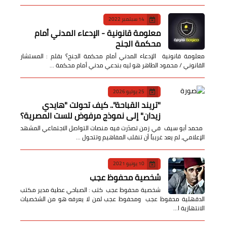
14 سبتمبر 2022
معلومة قانونية - الإدعاء المدني أمام
محكمة الجنح
معلومة قانونية الإدعاء المدني أمام محكمة الجنح؟ بقلم : المستشار
القانوني / محمود الطاهر هو ليه بندعي مدني أمام محكمة …
25 يوليو 2026
​"تريند القباحة".. كيف تحولت "هايدي
زيدان" إلى نموذج مرفوض للست المصرية؟
​ محمد أبو سيف ​في زمن تصدّرت فيه منصات التواصل الاجتماعي المشهد
الإعلامي، لم يعد غريباً أن تنقلب المفاهيم وتتحول …
10 يونيو 2021
شخصية محفوظ عجب
شخصية محفوظ عجب كتب : الصباحي عطية مدير مكتب
الدقهلية محفوظ عجب ومحفوظ عجب لمن لا يعرفه هو من الشخصيات
الانتهازية ا…