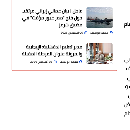
عاجل | بيان عماني إيراني مرتقب
حول فتح "ممر عبور مؤقت" في
 عام
مضيق هرمز
محمد ابو سيف
06 أغسطس 2026
مدير تعليم الدقهلية: الإيجابية
والمرونة عنوان المرحلة المقبلة
ضي
محمد ابو سيف
06 أغسطس 2026
ف
ي
 و
رض
ام