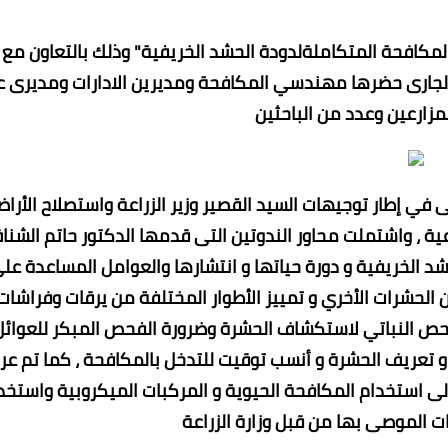
لمكافحة المتكاملةلدودة الحشد الخريفية" وذلك بالتعاون مع
زراعة بالدقهلية والشرقية يومى ٣ و ١٠ يناير الجارى حضرها مهندسي المكافحة ومديرين الادارات ومديرى
زارعين وعدد من الباحثين
ى في إطار توجيهات السيد القصير وزير الزراعة واستصلاح الأرا
ية ، واشتملت محاور الندوتين التى قدمها الدكتور حاتم الشنا
شد الخريفية و دورة حياتها و انتشارها والعوامل المساعدة عل
 الحشرات الأخري و تمييز الأطوار المختلفة من يرقات وفراشات
الفحص النباتي لاستكشاف الحشرة وضرورة الفحص المبكر للعوائل
ص و تعريف الحشرة و أنسب توقيت للتدخل بالمكافحة ، كما تم ع
لى استخدام المكافحة الحيوية و المركبات الميكروبية واستخد
ات الموصى بها من قبل وزارة الزراعة