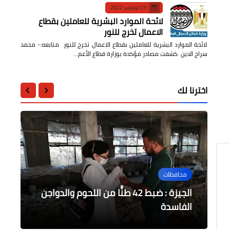
23 نوفمبر 2022
لائحة الموارد البشرية للعاملين بقطاع
الاعمال تخرج للنور
لائحة الموارد البشرية للعاملين بقطاع الاعمال تخرج للنور متابعه:- محمد
سراج الدين كشفت مصادر مؤكدة بوزارة قطاع الأعم…
اخترنا لك
عربى
مقالات
محافظات
محافظات
أخبار مصر
الدفاع عن الحضارة تدعم الدكتور خالد
لا صوت يعلو فوق صوت المعركة: مصر
قوافل طبية وغذائية و دعم مالي للأسر
الجيزة : ضبط 42 طنًّا من اللحوم والدواجن
أديس أبابا تعلن رفضها أي إتهامات توجه
الفاسدة
في زمن التحديات
لها في غرق السودان
العناني مديرًا عام لليونسكو
المتضررة من فيضان النيل بالمنوفية