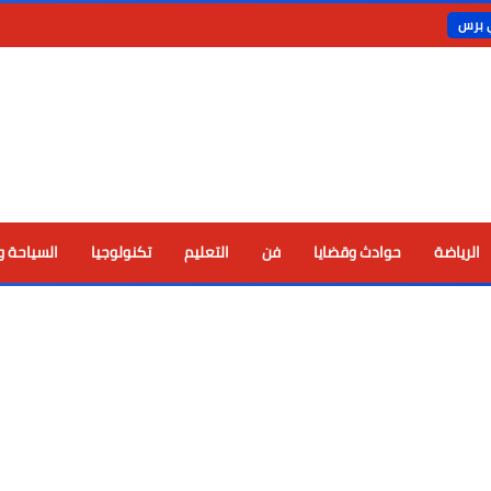
ي برس
الرياضة
حوادث وقضايا
فن
التعليم
تكنولوجيا
السياحة و