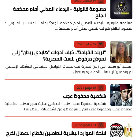
14 سبتمبر 2022
معلومة قانونية - الإدعاء المدني أمام محكمة
الجنح
معلومة قانونية الإدعاء المدني أمام محكمة الجنح؟ بقلم : المستشار القانوني /
محمود الطاهر هو ليه بندعي مدني أمام محكمة …
25 يوليو 2026
​"تريند القباحة".. كيف تحولت "هايدي زيدان" إلى
نموذج مرفوض للست المصرية؟
​ محمد أبو سيف ​في زمن تصدّرت فيه منصات التواصل الاجتماعي المشهد الإعلامي،
لم يعد غريباً أن تنقلب المفاهيم وتتحول …
10 يونيو 2021
شخصية محفوظ عجب
شخصية محفوظ عجب كتب : الصباحي عطية مدير مكتب الدقهلية
محفوظ عجب ومحفوظ عجب لمن لا يعرفه هو من الشخصيات الانتهازية ا…
23 نوفمبر 2022
لائحة الموارد البشرية للعاملين بقطاع الاعمال تخرج