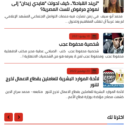
​"تريند القباحة".. كيف تحولت "هايدي زيدان" إلى
نموذج مرفوض للست المصرية؟
​ محمد أبو سيف ​في زمن تصدّرت فيه منصات التواصل الاجتماعي المشهد الإعلامي،
لم يعد غريباً أن تنقلب المفاهيم وتتحول …
10 يونيو 2021
شخصية محفوظ عجب
شخصية محفوظ عجب كتب : الصباحي عطية مدير مكتب الدقهلية
محفوظ عجب ومحفوظ عجب لمن لا يعرفه هو من الشخصيات الانتهازية ا…
23 نوفمبر 2022
لائحة الموارد البشرية للعاملين بقطاع الاعمال تخرج
للنور
لائحة الموارد البشرية للعاملين بقطاع الاعمال تخرج للنور متابعه:- محمد سراج الدين
كشفت مصادر مؤكدة بوزارة قطاع الأعم…
اخترنا لك