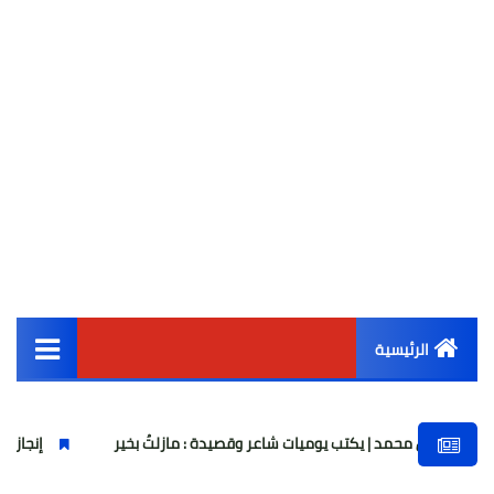
الرئيسية
القائمة الرئيسية
د | يكتب يوميات شاعر وقصيدة : مازلتُ بخير
إنجاز تاريخي.. ناشئات كر
أخبار مصر