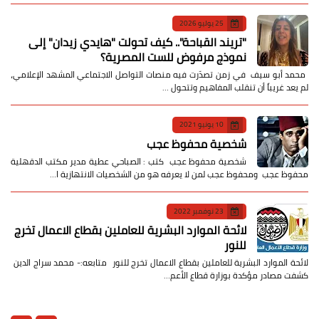
25 يوليو 2026
​"تريند القباحة".. كيف تحولت "هايدي زيدان" إلى
نموذج مرفوض للست المصرية؟
​ محمد أبو سيف ​في زمن تصدّرت فيه منصات التواصل الاجتماعي المشهد الإعلامي،
لم يعد غريباً أن تنقلب المفاهيم وتتحول …
10 يونيو 2021
شخصية محفوظ عجب
شخصية محفوظ عجب كتب : الصباحي عطية مدير مكتب الدقهلية
محفوظ عجب ومحفوظ عجب لمن لا يعرفه هو من الشخصيات الانتهازية ا…
23 نوفمبر 2022
لائحة الموارد البشرية للعاملين بقطاع الاعمال تخرج
للنور
لائحة الموارد البشرية للعاملين بقطاع الاعمال تخرج للنور متابعه:- محمد سراج الدين
كشفت مصادر مؤكدة بوزارة قطاع الأعم…