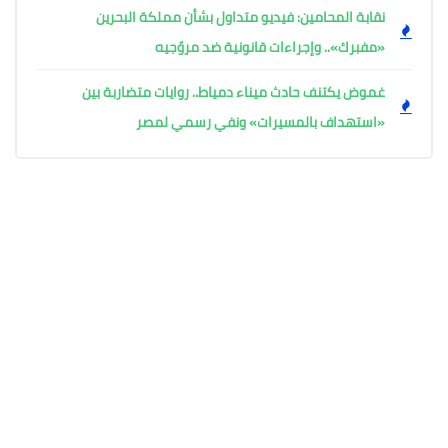
نقابة المحامين: فيديو متداول بشأن مملكة البحرين
«مفبرك».. وإجراءات قانونية ضد مروّجيه
غموض يكتنف حادث ميناء دمياط.. روايات متضاربة بين
«استهداف بالمسيرات» ونفي رسمي لمصر