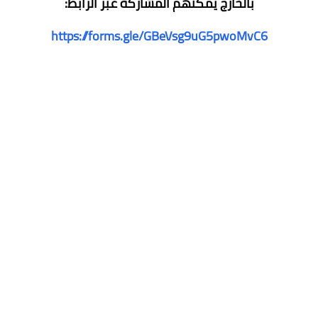
بالخارج يمكنهم المشاركة عبر الرابط:
https://forms.gle/GBeVsg9uG5pwoMvC6