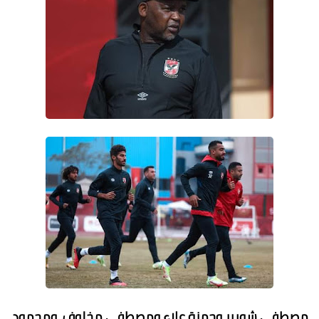
مصطفى شوبير وحمزة علاء ومصطفى مخلوف ومحمود