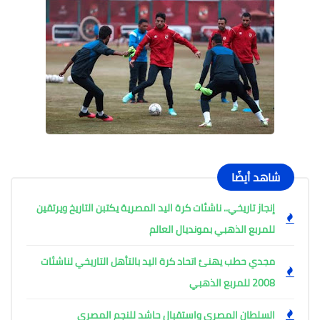
شاهد أيضًا
إنجاز تاريخي.. ناشئات كرة اليد المصرية يكتبن التاريخ ويرتقين
للمربع الذهبي بمونديال العالم
مجدي حطب يهنئ اتحاد كرة اليد بالتأهل التاريخي لناشئات
2008 للمربع الذهبي
السلطان المصري واستقبال حاشد للنجم المصري