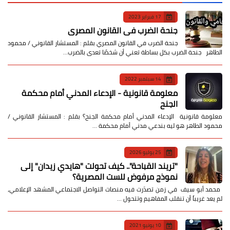
17 فبراير 2023
جنحة الضرب في القانون المصري
جنحة الضرب في القانون المصري بقلم : المستشار القانوني / محمود
الطاهر جنحة الضرب بكل بساطة تعني أن شخصًا تعدى بالضرب…
14 سبتمبر 2022
معلومة قانونية - الإدعاء المدني أمام محكمة
الجنح
معلومة قانونية الإدعاء المدني أمام محكمة الجنح؟ بقلم : المستشار القانوني /
محمود الطاهر هو ليه بندعي مدني أمام محكمة …
25 يوليو 2026
​"تريند القباحة".. كيف تحولت "هايدي زيدان" إلى
نموذج مرفوض للست المصرية؟
​ محمد أبو سيف ​في زمن تصدّرت فيه منصات التواصل الاجتماعي المشهد الإعلامي،
لم يعد غريباً أن تنقلب المفاهيم وتتحول …
10 يونيو 2021