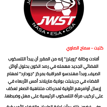
كتبت - سماح الصاوي
أفادت وكالة "رويترز" إنه من المقرر أن يبدأ التلسكوب
الفضائي الجديد مهمته في رصد الكون بحلول أوائل
الصيف، وبدأ مهندسو المراقبة بمركز "جودارد" لمهام
الفضاء في جرينبلت بولاية ماريلاند أمس الأربعاء في
إرسال أوامرهم الأولية لمحركات متناهية الصغر تعكف
على تركيب مرآة التلسكوب الرئيسية على مهل وضبطها.
وفي غضون ذلك بدأت إدارة الطيران والفضاء الأمريكية