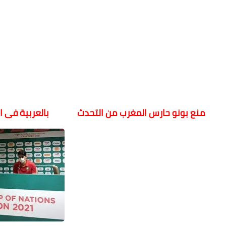
منع بونو حارس المغرب من التحدث بالعربية فى ال