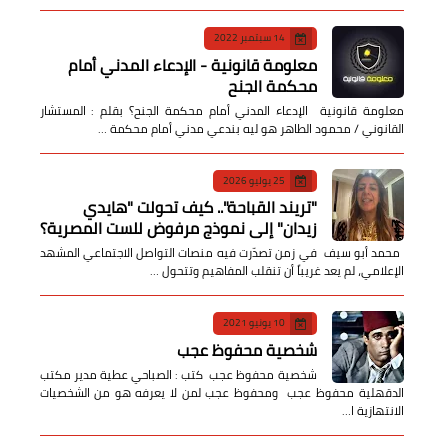
14 سبتمبر 2022
معلومة قانونية - الإدعاء المدني أمام
محكمة الجنح
معلومة قانونية الإدعاء المدني أمام محكمة الجنح؟ بقلم : المستشار
القانوني / محمود الطاهر هو ليه بندعي مدني أمام محكمة …
25 يوليو 2026
​"تريند القباحة".. كيف تحولت "هايدي
زيدان" إلى نموذج مرفوض للست المصرية؟
​ محمد أبو سيف ​في زمن تصدّرت فيه منصات التواصل الاجتماعي المشهد
الإعلامي، لم يعد غريباً أن تنقلب المفاهيم وتتحول …
10 يونيو 2021
شخصية محفوظ عجب
شخصية محفوظ عجب كتب : الصباحي عطية مدير مكتب
الدقهلية محفوظ عجب ومحفوظ عجب لمن لا يعرفه هو من الشخصيات
الانتهازية ا…