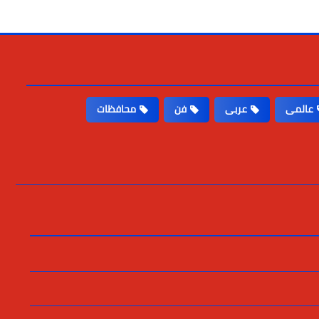
عالمى
عربى
فن
محافظات