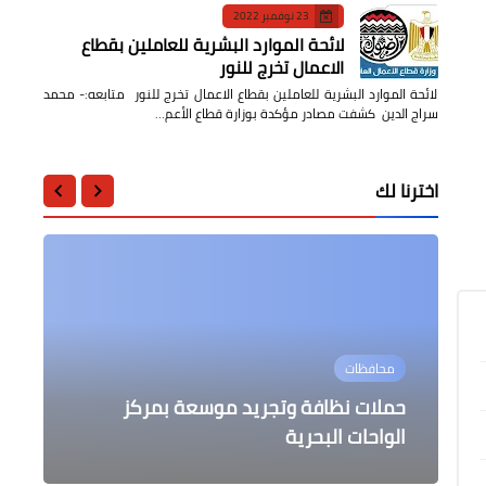
23 نوفمبر 2022
لائحة الموارد البشرية للعاملين بقطاع
الاعمال تخرج للنور
لائحة الموارد البشرية للعاملين بقطاع الاعمال تخرج للنور متابعه:- محمد
سراج الدين كشفت مصادر مؤكدة بوزارة قطاع الأعم…
اخترنا لك
....
عالمى
التعليم
محافظات
في اليوم العالمي للشباب . الشباب
....
وزير الزراعة بتركيا يعلن إخماد جميع
حملات نظافة وتجريد موسعة بمركز
المصري بإرادته يسطر التاريخ المصري
التعليم / حجب نتيجة الثانوية العامة لعدد
المعاصر.
من الطلاب
الواحات البحرية
الحرائق بالغابات
تصريح مدرس تاريخ