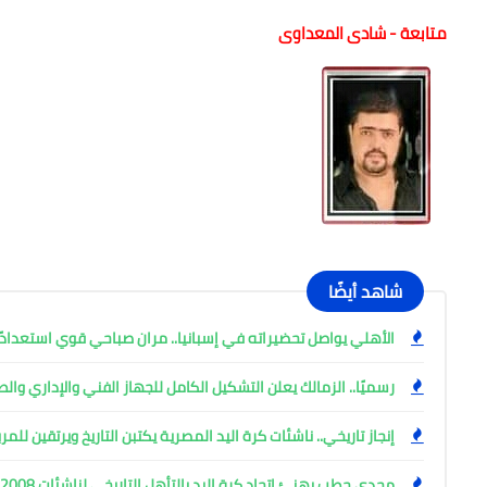
متابعة - شادى المعداوى
شاهد أيضًا
الأهلي يواصل تحضيراته في إسبانيا.. مران صباحي قوي استعدادً
رسميًا.. الزمالك يعلن التشكيل الكامل للجهاز الفني والإداري و
إنجاز تاريخي.. ناشئات كرة اليد المصرية يكتبن التاريخ ويرتقين للم
مجدي حطب يهنئ اتحاد كرة اليد بالتأهل التاريخي لناشئات 2008 للمربع الذهبي