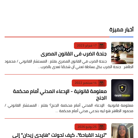
أخبار مميزة
17 فبراير 2023
جنحة الضرب في القانون المصري
جنحة الضرب في القانون المصري بقلم : المستشار القانوني / محمود
الطاهر جنحة الضرب بكل بساطة تعني أن شخصًا تعدى بالضرب…
14 سبتمبر 2022
معلومة قانونية - الإدعاء المدني أمام محكمة
الجنح
معلومة قانونية الإدعاء المدني أمام محكمة الجنح؟ بقلم : المستشار القانوني /
محمود الطاهر هو ليه بندعي مدني أمام محكمة …
25 يوليو 2026
​"تريند القباحة".. كيف تحولت "هايدي زيدان" إلى