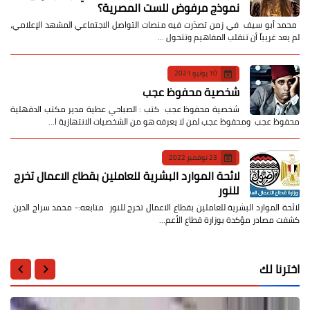
نموذج مرفوض للست المصرية؟
​ محمد أبو سيف ​في زمن تصدّرت فيه منصات التواصل الاجتماعي المشهد الإعلامي،
لم يعد غريباً أن تنقلب المفاهيم وتتحول …
10 يونيو 2021
شخصية محفوظ عجب
شخصية محفوظ عجب كتب : الصباحي عطية مدير مكتب الدقهلية
محفوظ عجب ومحفوظ عجب لمن لا يعرفه هو من الشخصيات الانتهازية ا…
23 نوفمبر 2022
لائحة الموارد البشرية للعاملين بقطاع الاعمال تخرج
للنور
لائحة الموارد البشرية للعاملين بقطاع الاعمال تخرج للنور متابعه:- محمد سراج الدين
كشفت مصادر مؤكدة بوزارة قطاع الأعم…
اخترنا لك