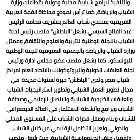
والتنفيذ لبرامج شبابية محلية ودولية بقطاعات وزارة
الشباب والرياضة، كما ترأس نموذج محاكاة القمة العربية
الافريقية بمنتدي شباب العالم بتشريف فخامة الرئيس
عبد الفتاح السيسي.يشغل"الباطش" منصب رئيس لجنة
الشباب باللجنة الوطنية للتربية والعلوم والثقافة، وممثل
وزارة الشباب والرياضة بالجمعية العمومية للجنة الوطنية
لليونسكو ، كما يشغل منصب عضو مجلس ادارة ورئيس
لجنة العلاقات الدولية والبروتوكولات بالاتحاد العام لمراكز
شباب مصر.ولدى "الباطش" خبرة لسنوات عديدة في
مجال تطوير العمل الشبابي وتطوير استراتيجيات الشباب
والعلاقات الخارجية الشبابية والاتصال الإعلامي وصحافة
الشباب وبرامج وأنشطة الاستثمار في العائد الديمغرافي
للشباب وبناء وصقل قدرات الشباب على المستوى المحلي
والدولي، وتعزيز التكامل الإقليمي من خلال الشباب،
وتفعيل ملف الدبلوماسية الشبابية، حيث شغل منصب