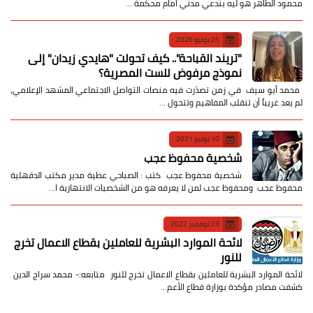
محمود الطاهر هو ليه بندعي مدني أمام محكمة …
25 يوليو 2026
​"تريند القباحة".. كيف تحولت "هايدي زيدان" إلى
نموذج مرفوض للست المصرية؟
​ محمد أبو سيف ​في زمن تصدّرت فيه منصات التواصل الاجتماعي المشهد الإعلامي،
لم يعد غريباً أن تنقلب المفاهيم وتتحول …
10 يونيو 2021
شخصية محفوظ عجب
شخصية محفوظ عجب كتب : الصباحي عطية مدير مكتب الدقهلية
محفوظ عجب ومحفوظ عجب لمن لا يعرفه هو من الشخصيات الانتهازية ا…
23 نوفمبر 2022
لائحة الموارد البشرية للعاملين بقطاع الاعمال تخرج
للنور
لائحة الموارد البشرية للعاملين بقطاع الاعمال تخرج للنور متابعه:- محمد سراج الدين
كشفت مصادر مؤكدة بوزارة قطاع الأعم…