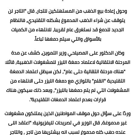
وحول إعادة بيع الذهب من المستهلكين للتجار، قال "التاجر لن
يتوقف عن شراء الذهب المدموغ بشكله التقليدي، فالنظام
الجديد للدمغ قد نستغرق عام تقريبا، للانتهاء من الكميات
بالأسواق والتي سيتم دمغها تباعاً.
وكان الدكتور على المصيلحي وزير التموين، كشف عن مدة
المرحلة الانتقالية لاعتماد دمغة الليزر للمشغولات الذهبية، قائلا:
"هناك مرحلة انتقالية حتى عام"، لكن سيظل اعتماد الدمغة
التقليدية "القلم" بالتوازي مع دمغة الليزر حتى الانتهاء من
المشغولات التي لم يتم دمغها بالليزر"، وبعد ذلك سيكون هناك
قرارات بعدم اعتماد الدمغات التقليدية".
وردًا على سؤال حول موقف المواطنين الذين يمتلكون مشغولات
غير مدموغة، قال الوزير في تصريحات تليفزيونية: "اعتقد اللى
عنده دهب كله مدموغ لسبب انه بيشتريها من تاجر ، والتاجر