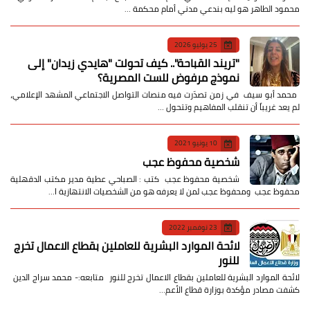
محمود الطاهر هو ليه بندعي مدني أمام محكمة …
25 يوليو 2026
​"تريند القباحة".. كيف تحولت "هايدي زيدان" إلى
نموذج مرفوض للست المصرية؟
​ محمد أبو سيف ​في زمن تصدّرت فيه منصات التواصل الاجتماعي المشهد الإعلامي،
لم يعد غريباً أن تنقلب المفاهيم وتتحول …
10 يونيو 2021
شخصية محفوظ عجب
شخصية محفوظ عجب كتب : الصباحي عطية مدير مكتب الدقهلية
محفوظ عجب ومحفوظ عجب لمن لا يعرفه هو من الشخصيات الانتهازية ا…
23 نوفمبر 2022
لائحة الموارد البشرية للعاملين بقطاع الاعمال تخرج
للنور
لائحة الموارد البشرية للعاملين بقطاع الاعمال تخرج للنور متابعه:- محمد سراج الدين
كشفت مصادر مؤكدة بوزارة قطاع الأعم…