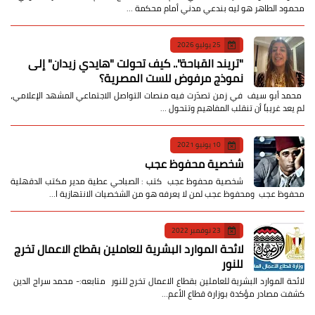
محمود الطاهر هو ليه بندعي مدني أمام محكمة …
25 يوليو 2026
​"تريند القباحة".. كيف تحولت "هايدي زيدان" إلى
نموذج مرفوض للست المصرية؟
​ محمد أبو سيف ​في زمن تصدّرت فيه منصات التواصل الاجتماعي المشهد الإعلامي،
لم يعد غريباً أن تنقلب المفاهيم وتتحول …
10 يونيو 2021
شخصية محفوظ عجب
شخصية محفوظ عجب كتب : الصباحي عطية مدير مكتب الدقهلية
محفوظ عجب ومحفوظ عجب لمن لا يعرفه هو من الشخصيات الانتهازية ا…
23 نوفمبر 2022
لائحة الموارد البشرية للعاملين بقطاع الاعمال تخرج
للنور
لائحة الموارد البشرية للعاملين بقطاع الاعمال تخرج للنور متابعه:- محمد سراج الدين
كشفت مصادر مؤكدة بوزارة قطاع الأعم…