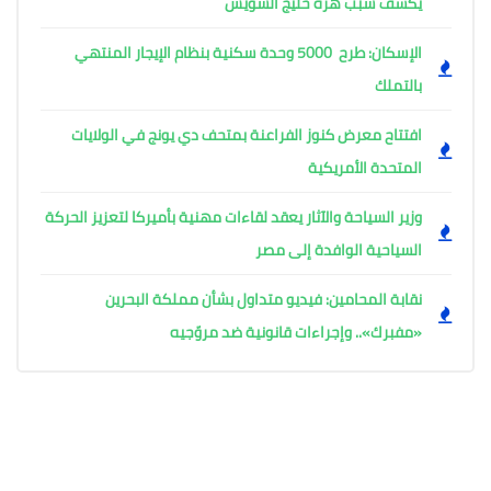
يكشف سبب هزة خليج السويس
الإسكان: طرح 5000 وحدة سكنية بنظام الإيجار المنتهي
بالتملك
افتتاح معرض كنوز الفراعنة بمتحف دي يونج في الولايات
المتحدة الأمريكية
وزير السياحة والآثار يعقد لقاءات مهنية بأميركا لتعزيز الحركة
السياحية الوافدة إلى مصر
نقابة المحامين: فيديو متداول بشأن مملكة البحرين
«مفبرك».. وإجراءات قانونية ضد مروّجيه