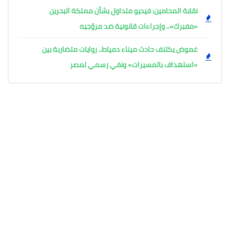
نقابة المحامين: فيديو متداول بشأن مملكة البحرين
«مفبرك».. وإجراءات قانونية ضد مروّجيه
غموض يكتنف حادث ميناء دمياط.. روايات متضاربة بين
«استهداف بالمسيرات» ونفي رسمي لمصر