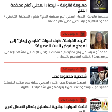
معلومة قانونية - الإدعاء المدني أمام محكمة
الجنح
معلومة قانونية الإدعاء المدني أمام محكمة الجنح؟ بقلم : المستشار القانوني /
محمود الطاهر هو ليه بندعي مدني أمام محكمة …
25 يوليو 2026
​"تريند القباحة".. كيف تحولت "هايدي زيدان" إلى
نموذج مرفوض للست المصرية؟
​ محمد أبو سيف ​في زمن تصدّرت فيه منصات التواصل الاجتماعي المشهد الإعلامي،
لم يعد غريباً أن تنقلب المفاهيم وتتحول …
10 يونيو 2021
شخصية محفوظ عجب
شخصية محفوظ عجب كتب : الصباحي عطية مدير مكتب الدقهلية
محفوظ عجب ومحفوظ عجب لمن لا يعرفه هو من الشخصيات الانتهازية ا…
23 نوفمبر 2022
لائحة الموارد البشرية للعاملين بقطاع الاعمال تخرج
للنور