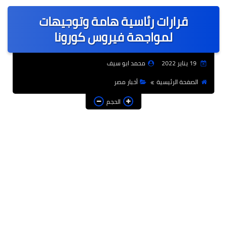
عربى
قرارات رئاسية هامة وتوجيهات
عالمى
لمواجهة فيروس كورونا
الرياضة
19 يناير 2022
محمد ابو سيف
حوادث وقضايا
الصفحة الرئيسية
أخبار مصر
فن
الحجم
التعليم
تكنولوجيا
السياحة والفنادق