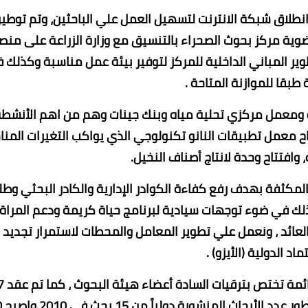
انطلاق شبكة الانترنت لتسهيل العمل علي الباحثين، وتم توطي
وية مركز بحوث الصحراء بالتنسيق مع وزارة الزراعة على منص
 المباني الداخلية للمركز لتوفير بيئة عمل مناسبة وكذلك 
طبقا للموازنة المتاحة .
ية ومعمل مركزي تحلية مياه وبنك جينات وهم من اهم الأنشط
اح معمل تطبيقات النانو تكنولوجي الذي يواكب التغيرات المنا
 وافتتاح وحدة لانتاج أصناف النخيل.
المكثفة بهدف رفع كفاءة الكوادر الإدارية والكادر البحثي وطل
ذلك في ضوء توجهات سيادية لبرنامج حياة كريمة ودعم المراة
لعائد ، ونعمل علي تطوير المعامل والمحطات لاستمرار تجديد
اد الدولية (الأيزو) .
وأكد أن يوجد بمركز بحوث الصحراء 
مجلس ادارة 