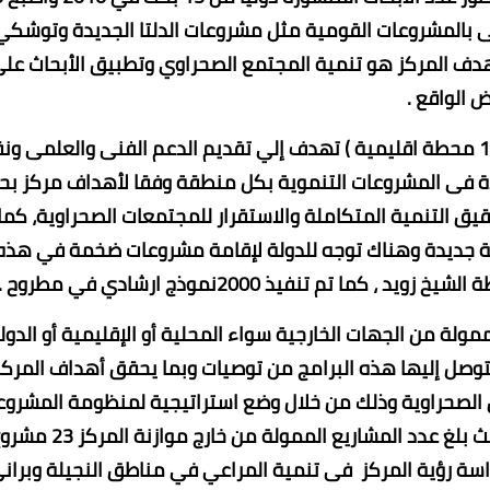
سات الاراضى بالمشروعات القومية مثل مشروعات الدلتا الجديدة وتوشكي
1 مليون فدان حيث أن هدف المركز هو تنمية المجتمع الصحراوي وتطبيق الأبحاث عل
ض الواقع .
وأشار رئيس مركز بحوث الصحراء إلي أنه يوجد بالمركز (11 محطة اقليمية ) تهدف إلي تقديم الدعم الفنى والعلمى 
عدة فى المشروعات التنموية بكل منطقة وفقا لأهداف مركز ب
ق التنمية المتكاملة والاستقرار للمجتمعات الصحراوية، كما
 بحثية جديدة وهناك توجه للدولة لإقامة مشروعات ضخمة في هذه
تم تنفيذ 2000نموذج ارشادي في مطروح .
مولة من الجهات الخارجية سواء المحلية أو الإقليمية أو الدول
 تتوصل إليها هذه البرامج من توصيات وبما يحقق أهداف المركز
ق الصحراوية وذلك من خلال وضع استراتيجية لمنظومة المشروع
وفقاً لاستراتيجية 2030 للمركز والخطة التنفيذية لها حيث بلغ عدد المشاريع الممولة من
ة رؤية المركز فى تنمية المراعي في مناطق النجيلة وبران