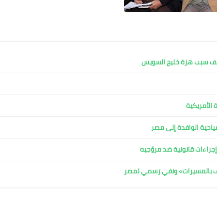
كشف سبب هزة خليج السويس
 الأمريكية
لسياحية الوافدة إلى مصر
جراءات قانونية ضد مروّجيه
اف بالمسيرات» ونفي رسمي لمصر