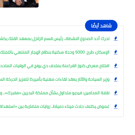
شاهد أيضًا
تحرك أحد الصدوع النشطة.. رئيس قسم الزلازل بمعهد الفلك ي
الإسكان: طرح 5000 وحدة سكنية بنظام الإيجار المنتهي بالتملك
افتتاح معرض كنوز الفراعنة بمتحف دي يونج في الولايات المتحدة
وزير السياحة والآثار يعقد لقاءات مهنية بأميركا لتعزيز الحركة ا
نقابة المحامين: فيديو متداول بشأن مملكة البحرين «مفبرك».. وإ
غموض يكتنف حادث ميناء دمياط.. روايات متضاربة بين «استهد