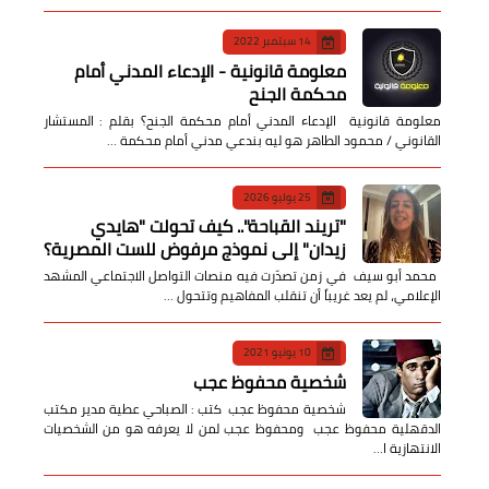
14 سبتمبر 2022
معلومة قانونية - الإدعاء المدني أمام
محكمة الجنح
معلومة قانونية الإدعاء المدني أمام محكمة الجنح؟ بقلم : المستشار
القانوني / محمود الطاهر هو ليه بندعي مدني أمام محكمة …
25 يوليو 2026
​"تريند القباحة".. كيف تحولت "هايدي
زيدان" إلى نموذج مرفوض للست المصرية؟
​ محمد أبو سيف ​في زمن تصدّرت فيه منصات التواصل الاجتماعي المشهد
الإعلامي، لم يعد غريباً أن تنقلب المفاهيم وتتحول …
10 يونيو 2021
شخصية محفوظ عجب
شخصية محفوظ عجب كتب : الصباحي عطية مدير مكتب
الدقهلية محفوظ عجب ومحفوظ عجب لمن لا يعرفه هو من الشخصيات
الانتهازية ا…