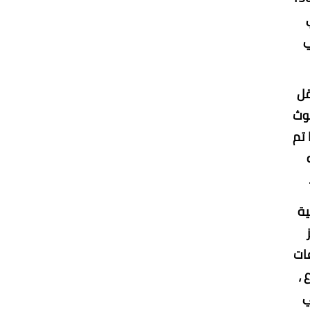
ي
ونقل
حوث
 تم
ية
ات
 خارج موازنة المركز 23 مشروع ،
ي