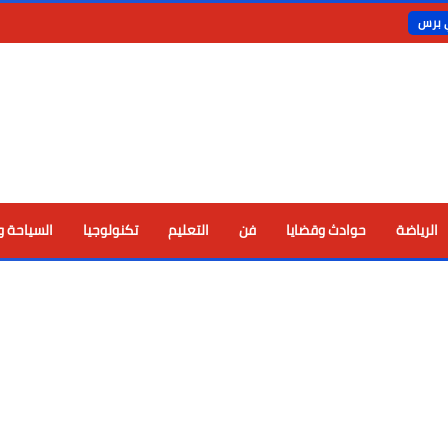
ي برس
الرياضة
حوادث وقضايا
فن
التعليم
تكنولوجيا
السياحة و