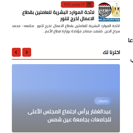
23 نوفمبر 2022
لائحة الموارد البشرية للعاملين بقطاع
الاعمال تخرج للنور
لائحة الموارد البشرية للعاملين بقطاع الاعمال تخرج للنور متابعه:- محمد
سراج الدين كشفت مصادر مؤكدة بوزارة قطاع الأعم…
عا
اخترنا لك
ي
الثقافة
الثقافة
جامعات
محافظات
دين وحياة
أسماء الناجحين في مسابقة الثقافة
عبدالغفار يرأس اجتماع المجلس الأعلى
إستمرار المتابعة اليومية لأعمال التطوير
نشر السؤال الثاني والعشرين من مسابقة
وزير الأوقاف : الأدب مع الله (عز وجل) أعلى
اللغوية
"شهر القرآن"
في مدينة بنها
مراتب الأدب وأجلها وأزكاها
للجامعات بجامعة عين شمس