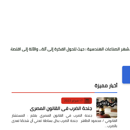
لهندسية : حيث تتحول الفكرة إلى آلة... والآلة إلى اقتصاد
صُنّاع المجد براعم 2014 وقطاع الشباب لمنصات ا
أخبار مميزة
17 فبراير 2023
جنحة الضرب في القانون المصري
جنحة الضرب في القانون المصري بقلم : المستشار
القانوني / محمود الطاهر جنحة الضرب بكل بساطة تعني أن شخصًا تعدى
بالضرب…