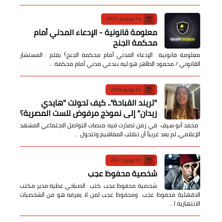
14 سبتمبر 2022
معلومة قانونية - الإدعاء المدني أمام
محكمة الجنح
معلومة قانونية الإدعاء المدني أمام محكمة الجنح؟ بقلم : المستشار
القانوني / محمود الطاهر هو ليه بندعي مدني أمام محكمة …
25 يوليو 2026
​"تريند القباحة".. كيف تحولت "هايدي
زيدان" إلى نموذج مرفوض للست المصرية؟
​ محمد أبو سيف ​في زمن تصدّرت فيه منصات التواصل الاجتماعي المشهد
الإعلامي، لم يعد غريباً أن تنقلب المفاهيم وتتحول …
10 يونيو 2021
شخصية محفوظ عجب
شخصية محفوظ عجب كتب : الصباحي عطية مدير مكتب
الدقهلية محفوظ عجب ومحفوظ عجب لمن لا يعرفه هو من الشخصيات
الانتهازية ا…