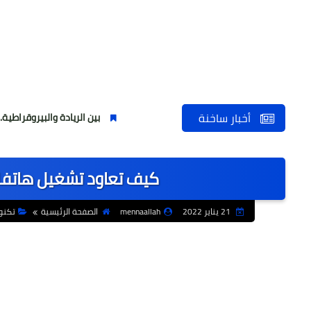
أخبار ساخنة
بين الريادة والبيروقراطية.. كيف يبدو واق
كيف تعاود تشغيل هاتفك د
21 يناير 2022
mennaallah
الصفحة الرئيسية
تكنول