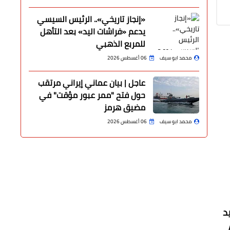
«إنجاز تاريخي».. الرئيس السيسي
يدعم «فراشات اليد» بعد التأهل
للمربع الذهبي
محمد ابو سيف
06 أغسطس 2026
عاجل | بيان عماني إيراني مرتقب
حول فتح "ممر عبور مؤقت" في
مضيق هرمز
محمد ابو سيف
06 أغسطس 2026
د
Assis