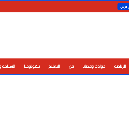
ي برس
الرياضة
حوادث وقضايا
فن
التعليم
تكنولوجيا
السياحة و