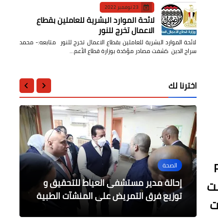
23 نوفمبر 2022
لائحة الموارد البشرية للعاملين بقطاع
الاعمال تخرج للنور
لائحة الموارد البشرية للعاملين بقطاع الاعمال تخرج للنور متابعه:- محمد
سراج الدين كشفت مصادر مؤكدة بوزارة قطاع الأعم…
اخترنا لك
طاقة "Power
الصحة
الصحة
التعليم
السياحة والفنادق
مقالات
امين عام السياحيين يطلق مبادره كيف
إحالة مدير مستشفى العياط للتحقيق و
وزير الصحة: إقالة مدير الرعاية الأساسية
وزير التعليم العالي: مصر تجني ثمار دعم
نت
بالجيزة
نستقبل السائح
ابتكارات علمائها
عيد الغطاس عبر التاريخ
توزيع فرق التمريض على المنشآت الطبية
ت