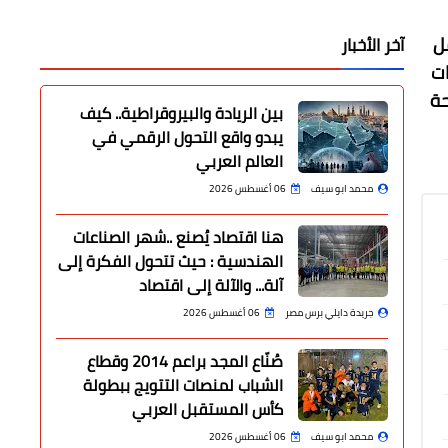
ل
آخر الأخبار
ات
حة
بين الريادة والبيروقراطية.. كيف
يبدو واقع التحول الرقمي في
العالم العربي
محمد ابو سيف
06 أغسطس 2026
هنا اقتصاد يُصنع ..شهر الصناعات
الهندسية : حيث تتحول الفكرة إلى
آلة... والآلة إلى اقتصاد
جريدة دايلي برس مصر
06 أغسطس 2026
صُنّاع المجد براعم 2014 وقطاع
الشباب لمنصات التتويج ببطولة
كأس المستقبل العربي
محمد ابو سيف
06 أغسطس 2026