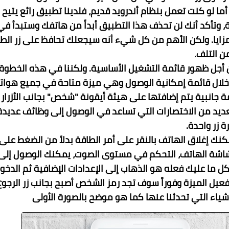
ة لإصدار أندرويد 9 والأعلى منه. أما لو كنت تعمل بنظام أندرويد قديم، فلدينا تطبيق رائع يتي
ة، وتأكد أنك لن تحذف هذا التطبيق أبداً من هاتفك وستبدأ في
مزايا. ولكن الأهم من كل شيء أنه سيجعلك تحافظ على زر الط
ن التلف.
ن أجل ظهور قائمة التشغيل الأساسية. ولكننا في هذه الخطوة
 خلال قائمة إمكانية الوصول وهي ميزة متاحة في جميع هوا
درويد 9 وهي عبارة عن قائمة جانبية يتم إضافتها على هيئة أيقونة "شخص" بجانب الأزرار
ديد من الاختصارات التي تساعد في الوصول إلى وظائف عديدة
ة زر واحدة.
 إغلاق الهاتف بالنقر على أمر الطاقة بدلاً من الضغط على 
اق شاشة الهاتف، التحكم في مستوى الصوت، يمكنك الوصول إلى
كل ما عليك فعله هو الذهاب إلى
الإعدادات الإضافية
ثم الدخو
عيل الميزة وفوراً سوف تجد رمز الشخص أصبح بجانب زر الرجوع