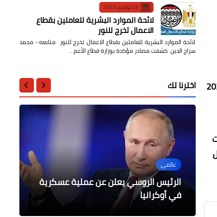
23 نوفمبر 2022
لائحة الموارد البشرية للعاملين بقطاع
الاعمال تخرج للنور
لائحة الموارد البشرية للعاملين بقطاع الاعمال تخرج للنور متابعه:- محمد
سراج الدين كشفت مصادر مؤكدة بوزارة قطاع الأعم…
اخترنا لك
لسابقين بالمرحلة الرابعة اعتباراً من يوم السبت الموافق 8-1-2022
ت
ل
محافظات
عالمى
عالمى
محافظات
أخبار مصر
الهجان يتفقد أعمال الرصف بشارع الخدمة
الاجتماعية بنها وشارع مستشفى
جوتيريش: العالم يواجه أخطر أزمة في
الرئيس الروسي يعلن عن عملية عسكرية
الهجان يقود حملة مكبرة لإزالة التعديات
رئيس الوزراء يناقشة التداعيات الاقتصادية
الخانكة
في أوكرانيا
مجال الأمن والسلام
للأزمة الروسية الأوكرانية على مصر
على الأراضي الزراعية بمدينة الخانكة