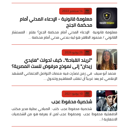
14 سبتمبر 2022
معلومة قانونية - الإدعاء المدني أمام
محكمة الجنح
معلومة قانونية الإدعاء المدني أمام محكمة الجنح؟ بقلم : المستشار
القانوني / محمود الطاهر هو ليه بندعي مدني أمام محكمة …
25 يوليو 2026
​"تريند القباحة".. كيف تحولت "هايدي
زيدان" إلى نموذج مرفوض للست المصرية؟
​ محمد أبو سيف ​في زمن تصدّرت فيه منصات التواصل الاجتماعي المشهد
الإعلامي، لم يعد غريباً أن تنقلب المفاهيم وتتحول …
10 يونيو 2021
شخصية محفوظ عجب
شخصية محفوظ عجب كتب : الصباحي عطية مدير مكتب
الدقهلية محفوظ عجب ومحفوظ عجب لمن لا يعرفه هو من الشخصيات
الانتهازية ا…