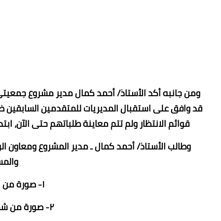
ومن جانبه أكد الأستاذ/ أحمد كمال مدير مشروع جمعيتي و
قد وافق ‏على استقبال المديريات للمتقدمين السابقين ضم
قوائم الانتظار ولم تتم معاينة طلباتهم حتى الآن، ابتداء من يوم السبت ال
وطالب الأستاذ/ ‏أحمد كمال ـ مدير المشروع ومعاون ا
والمست
١- صورة من بطاقة الرقم القومي.
٢- صورة من شهادة المؤهل الدراسي.