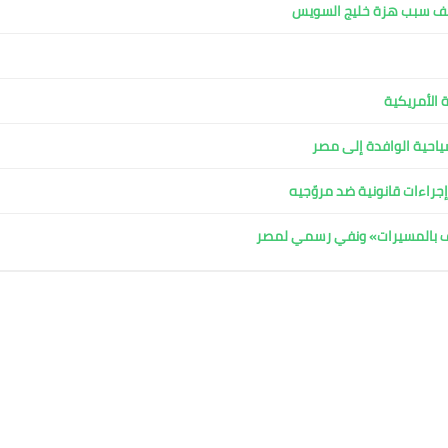
كشف سبب هزة خليج السويس
 الأمريكية
لسياحية الوافدة إلى مصر
جراءات قانونية ضد مروّجيه
اف بالمسيرات» ونفي رسمي لمصر