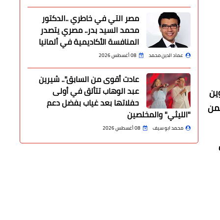
مصر التي في خاطري ..الدكتور
محمد السيد بدر.. مصري يتصدر
المنافسة الأكاديمية في ألمانيا
عماد الدين محمد
08 أغسطس 2026
عادت أقوى من السابق".. شيرين
عبد الوهاب تتألق في أولى
ين
حفلاتها بعد غياب بفضل دعم
ضمن
"الليثي" والمخلصين
محمد ابو سيف
08 أغسطس 2026