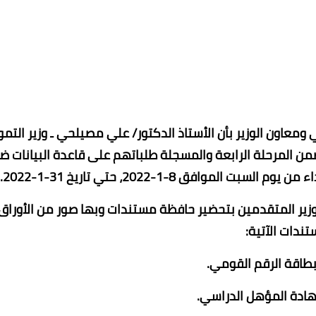
معاون ‏الوزير بأن الأستاذ الدكتور/ علي مصيلحي ـ وزير التمو
ن المرحلة الرابعة والمسجلة طلباتهم ‏على قاعدة البيانات 
موافق 8-1-2022، حتي تاريخ 31-1-2022.
لوزير المتقدمين بتحضير حافظة مستندات وبها صور ‏من الأوراق
ندات الآتية:‏