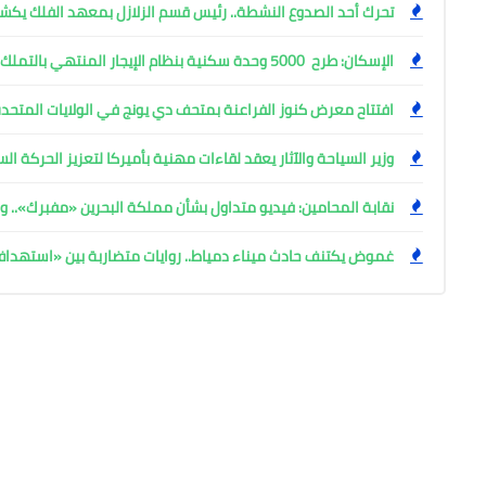
تحرك أحد الصدوع النشطة.. رئيس قسم الزلازل بمعهد الفلك ي
الإسكان: طرح 5000 وحدة سكنية بنظام الإيجار المنتهي بالتملك
افتتاح معرض كنوز الفراعنة بمتحف دي يونج في الولايات المتحدة
وزير السياحة والآثار يعقد لقاءات مهنية بأميركا لتعزيز الحركة ا
نقابة المحامين: فيديو متداول بشأن مملكة البحرين «مفبرك».. وإ
غموض يكتنف حادث ميناء دمياط.. روايات متضاربة بين «استهد