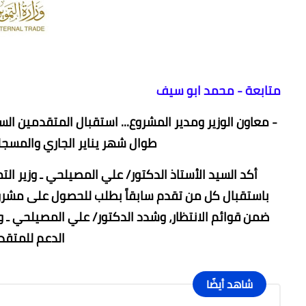
متابعة - محمد ابو سيف
طوال شهر يناير الجاري والمسجلة 
أكد السيد الأستاذ الدكتور/ علي المصيلحي ـ وزير الت
باستقبال كل من تقدم ‏سابقاً بطلب للحصول على مشروع
ضمن قوائم الانتظار، وشدد الدكتور/ علي المصيلحي ـ وز
الدعم ‏للمتق
شاهد أيضًا