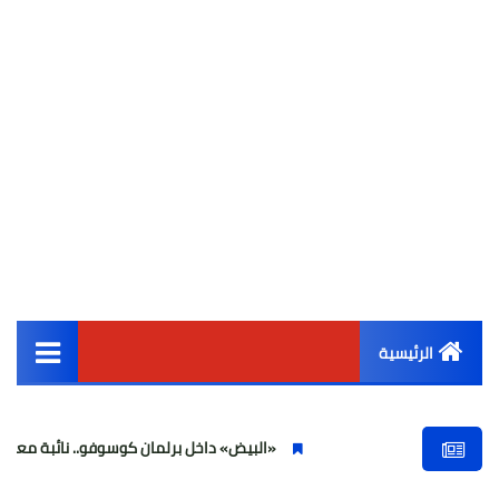
الرئيسية
القائمة الرئيسية
«البيض» داخل برلمان كوسوفو.. نائبة معارضة تهاجم ألبي
أخبار مصر