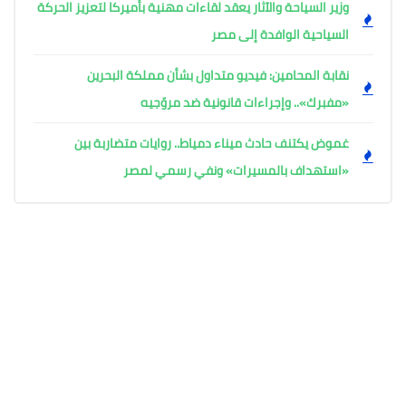
وزير السياحة والآثار يعقد لقاءات مهنية بأميركا لتعزيز الحركة
السياحية الوافدة إلى مصر
نقابة المحامين: فيديو متداول بشأن مملكة البحرين
«مفبرك».. وإجراءات قانونية ضد مروّجيه
غموض يكتنف حادث ميناء دمياط.. روايات متضاربة بين
«استهداف بالمسيرات» ونفي رسمي لمصر