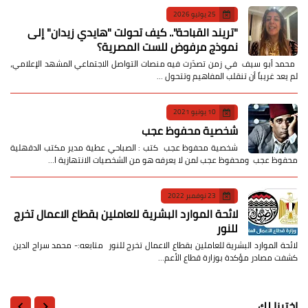
25 يوليو 2026
​"تريند القباحة".. كيف تحولت "هايدي زيدان" إلى
نموذج مرفوض للست المصرية؟
​ محمد أبو سيف ​في زمن تصدّرت فيه منصات التواصل الاجتماعي المشهد الإعلامي،
لم يعد غريباً أن تنقلب المفاهيم وتتحول …
10 يونيو 2021
شخصية محفوظ عجب
شخصية محفوظ عجب كتب : الصباحي عطية مدير مكتب الدقهلية
محفوظ عجب ومحفوظ عجب لمن لا يعرفه هو من الشخصيات الانتهازية ا…
23 نوفمبر 2022
لائحة الموارد البشرية للعاملين بقطاع الاعمال تخرج
للنور
لائحة الموارد البشرية للعاملين بقطاع الاعمال تخرج للنور متابعه:- محمد سراج الدين
كشفت مصادر مؤكدة بوزارة قطاع الأعم…
اخترنا لك