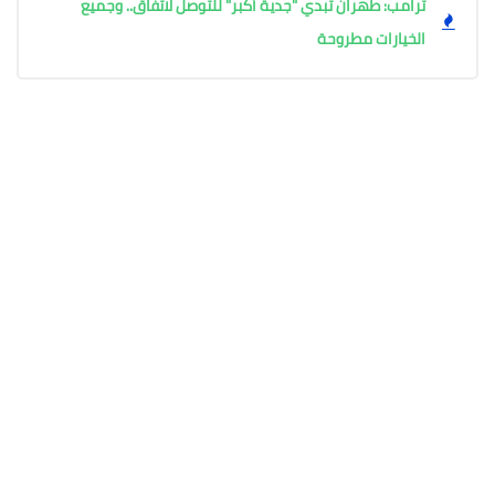
ترامب: طهران تبدي "جدية أكبر" للتوصل لاتفاق.. وجميع
الخيارات مطروحة