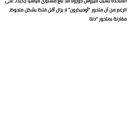
المتحدة بسبب فيروس كورونا قد بلغ مستوى قياسيا جديدا، على
الرغم من أن متحور "أوميكرون" لا يزال أقل فتكا بشكل ملحوظ،
مقارنة بمتحور "دلتا