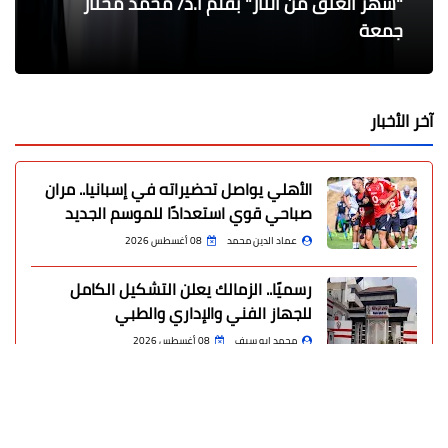
"شهر العتق من النار" بقلم أ.د/ محمد مختار
نفي الشبهة الجنائية في وفاة السجين أيمن
رحمي يناقش مع شركات المرافق سرعة نهو
جمعة
هدهود
الأعمال لإتمام الرصف
العلمانيين وحصن الدين الحصين
تنفيذ إزالة فورية في المهد وتعدي علي شارع
آخر الأخبار
الأهلي يواصل تحضيراته في إسبانيا.. مران
صباحي قوي استعدادًا للموسم الجديد
عماد الدين محمد
08 أغسطس 2026
رسميًا.. الزمالك يعلن التشكيل الكامل
للجهاز الفني والإداري والطبي
محمد ابو سيف
08 أغسطس 2026
أسرار تحت رمال الدقهلية.. كشف أثري ضخم
يوثق آلاف السنين من تاريخ مصر
عماد الدين محمد
08 أغسطس 2026