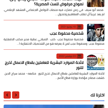
نموذج مرفوض للست المصرية؟
​ محمد أبو سيف ​في زمن تصدّرت فيه منصات التواصل الاجتماعي المشهد الإعلامي،
لم يعد غريباً أن تنقلب المفاهيم وتتحول …
10 يونيو 2021
شخصية محفوظ عجب
شخصية محفوظ عجب كتب : الصباحي عطية مدير مكتب الدقهلية
محفوظ عجب ومحفوظ عجب لمن لا يعرفه هو من الشخصيات الانتهازية ا…
23 نوفمبر 2022
لائحة الموارد البشرية للعاملين بقطاع الاعمال تخرج
للنور
لائحة الموارد البشرية للعاملين بقطاع الاعمال تخرج للنور متابعه:- محمد سراج الدين
كشفت مصادر مؤكدة بوزارة قطاع الأعم…
اخترنا لك