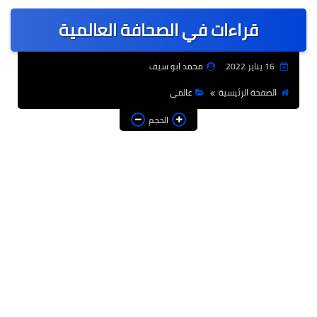
عربى
قراءات في الصحافة العالمية
عالمى
الرياضة
16 يناير 2022
محمد ابو سيف
حوادث وقضايا
الصفحة الرئيسية
عالمى
فن
الحجم
التعليم
تكنولوجيا
السياحة والفنادق