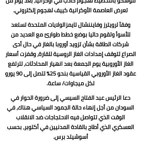
موسكو بالتخطيط لهجوم كاذب في أوكرانيا، بعد يوم من
تعرض العاصمة الأوكرانية كييف لهجوم إلكتروني.
وفقآ لرويترز وفايننشال تايمزالولايات المتحدة تستعد
للأسوأ وتقوم حاليا بوضع خطط طوارئ مع العديد من
شركات الطاقة بشأن تزويد أوروبا بالغاز في حال أدى
الصراع لتوقف إمدادات الغاز الروسية للقارة، وقفزت أسعار
الغاز الأوروبية يوم الجمعة بعد انهيار المحادثات، لترتفع
عقود الغاز الأوروبي القياسية بنحو 25% لتصل إلى 90 يورو
لكل ميجاوات/ ساعة.
دعا الرئيس عبد الفتاح السيسي إلى ضرورة الحوار في
السودان من أجل إنهاء حالة الجمود السياسي هناك، في
الوقت الذي تتواصل فيه الاحتجاجات ضد الانقلاب
العسكري الذي أطاح بالقادة المدنيين في أكتوبر، بحسب
أسوشيتد برس.