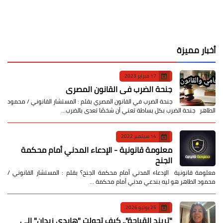
أخبار مميزة
17 فبراير 2023
جنحة الضرب في القانون المصري
جنحة الضرب في القانون المصري بقلم : المستشار القانوني / محمود
الطاهر جنحة الضرب بكل بساطة تعني أن شخصًا تعدى بالضرب…
14 سبتمبر 2022
معلومة قانونية - الإدعاء المدني أمام محكمة
الجنح
معلومة قانونية الإدعاء المدني أمام محكمة الجنح؟ بقلم : المستشار القانوني /
محمود الطاهر هو ليه بندعي مدني أمام محكمة …
25 يوليو 2026
​"تريند القباحة".. كيف تحولت "هايدي زيدان" إلى