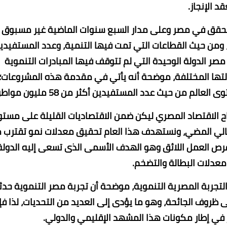
قد الإنجاز.
ي يتحقق في مصر وعلى مدار السبع سنوات الماضية غير مسبوق
ومن حيث القطاعات التي تمت فيها التنمية، وعدد المستفيدي
مصر الدولة الوحيدة التي لم تتوقف فيها المبادرات التنموية
التها المختلفة، موضحة أنه يأتي في مقدمة هذه المشروعات؛
 من حيث عدد المستفيدين أكثر من 58 مليون مواطن.
ح الاقتصاد المصري ليكن ضمن الاقتصاديات القليلة على مست
ات نمو موجبة 3.3% في العام المالي المضي، ونستهدف هذا العام تحقيق معدلات نمو تقترب
رص العمل اللائق وهو الهدف الأسمى الذى تسعى إليه الدولة
معدلات البطالة والتضخم.
التجربة المصرية التنموية، موضحة أن تجربة مصر التنموية حد
 ظروف الجائحة، وهو ما يؤدى إلى العديد من التحديات، لذا فإ
 في إطار مكونات هذا المشهد الإقليمي والدولي.