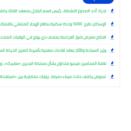
تحرك أحد الصدوع النشطة.. رئيس قسم الزلازل بمعهد الفلك ي
الإسكان: طرح 5000 وحدة سكنية بنظام الإيجار المنتهي بالتملك
افتتاح معرض كنوز الفراعنة بمتحف دي يونج في الولايات المتحدة
وزير السياحة والآثار يعقد لقاءات مهنية بأميركا لتعزيز الحركة ا
نقابة المحامين: فيديو متداول بشأن مملكة البحرين «مفبرك».. وإ
غموض يكتنف حادث ميناء دمياط.. روايات متضاربة بين «استهد