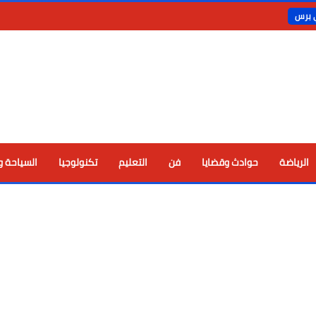
ي برس
الرياضة
حوادث وقضايا
فن
التعليم
تكنولوجيا
السياحة و