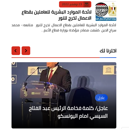
23 نوفمبر 2022
لائحة الموارد البشرية للعاملين بقطاع
الاعمال تخرج للنور
لائحة الموارد البشرية للعاملين بقطاع الاعمال تخرج للنور متابعه:- محمد
سراج الدين كشفت مصادر مؤكدة بوزارة قطاع الأعم…
اخترنا لك
عاجل
الرياضة
أخبار مصر
الرياضة
أخبار مصر
عاجل/ كلمة فخامة الرئيس عبد الفتاح
منتخب الجابون يقصى منتخب ليبيا من
الرئيس السيسي يوجه كلمة لاحفاد عمر
التصفيات
السيسي امام اليونسكو
المختار في مؤتمر باريس
تشكيل منتخب مصر لمباراة انجولا
البيان الختامي لمؤتمر باريس بشأن ليبيا