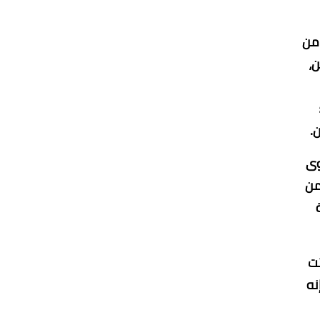
 من
ن،
وى
 من
ثت
نه