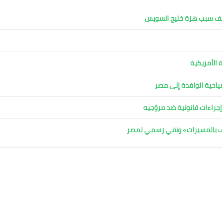
كشف سبب هزة خليج السويس
 الأمريكية
لسياحية الوافدة إلى مصر
جراءات قانونية ضد مروّجيه
اف بالمسيرات» ونفي رسمي لمصر