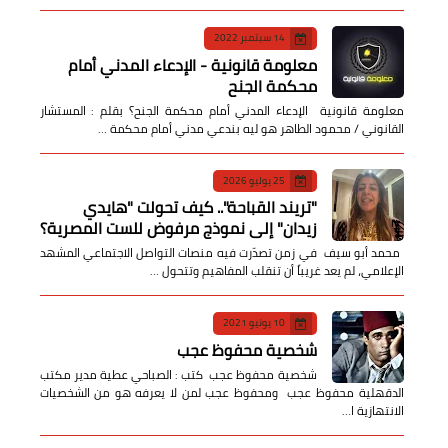
14 سبتمبر 2022
معلومة قانونية - الإدعاء المدني أمام
محكمة الجنح
معلومة قانونية الإدعاء المدني أمام محكمة الجنح؟ بقلم : المستشار
القانوني / محمود الطاهر هو ليه بندعي مدني أمام محكمة …
25 يوليو 2026
​"تريند القباحة".. كيف تحولت "هايدي
زيدان" إلى نموذج مرفوض للست المصرية؟
​ محمد أبو سيف ​في زمن تصدّرت فيه منصات التواصل الاجتماعي المشهد
الإعلامي، لم يعد غريباً أن تنقلب المفاهيم وتتحول …
10 يونيو 2021
شخصية محفوظ عجب
شخصية محفوظ عجب كتب : الصباحي عطية مدير مكتب
الدقهلية محفوظ عجب ومحفوظ عجب لمن لا يعرفه هو من الشخصيات
الانتهازية ا…