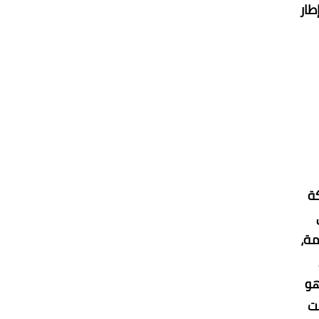
طار
كة
 على
مة،
هو
دمت