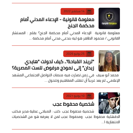
14 سبتمبر 2022
معلومة قانونية - الإدعاء المدني أمام
محكمة الجنح
معلومة قانونية الإدعاء المدني أمام محكمة الجنح؟ بقلم : المستشار
القانوني / محمود الطاهر هو ليه بندعي مدني أمام محكمة …
25 يوليو 2026
​"تريند القباحة".. كيف تحولت "هايدي
زيدان" إلى نموذج مرفوض للست المصرية؟
​ محمد أبو سيف ​في زمن تصدّرت فيه منصات التواصل الاجتماعي المشهد
الإعلامي، لم يعد غريباً أن تنقلب المفاهيم وتتحول …
10 يونيو 2021
شخصية محفوظ عجب
شخصية محفوظ عجب كتب : الصباحي عطية مدير مكتب
الدقهلية محفوظ عجب ومحفوظ عجب لمن لا يعرفه هو من الشخصيات
الانتهازية ا…