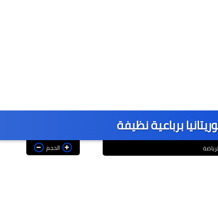
تانيا برباعية نظيفة
الحجم
لرياضة