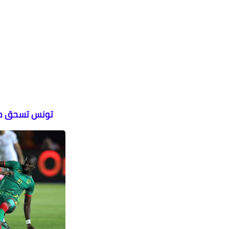
تونس تسحق مور