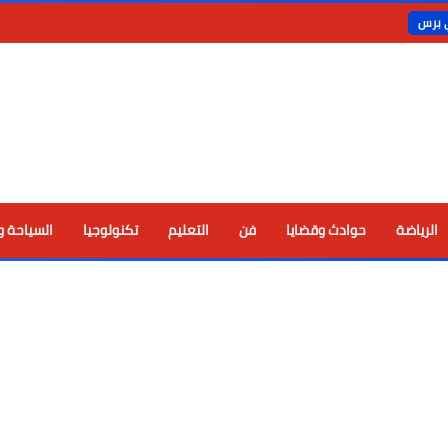
ي برس
الرياضة
حوادث وقضايا
فن
التعليم
تكنولوجيا
السياحة و