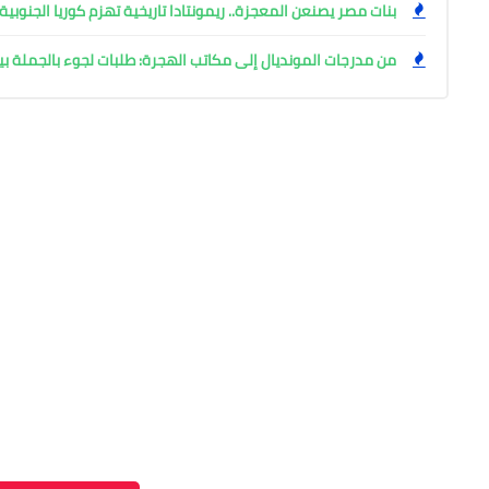
بنات مصر يصنعن المعجزة.. ريمونتادا تاريخية تهزم كوريا الجنوبية 28-27 في مونديال اليد بروماني
من مدرجات المونديال إلى مكاتب الهجرة: طلبات لجوء بالجملة ب