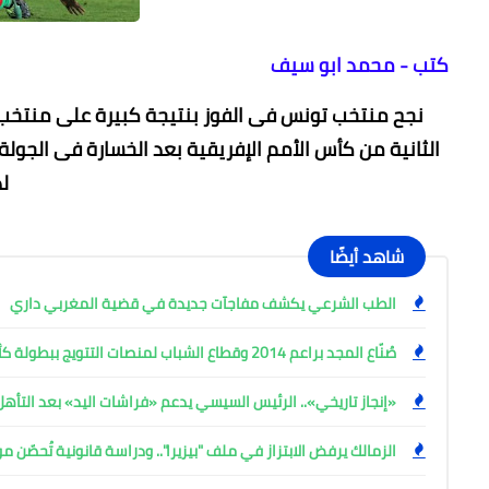
كتب - محمد ابو سيف
نجح منتخب تونس فى الفوز بنتيجة كبيرة على منتخب مو
الثانية من كأس الأمم الإفريقية بعد الخسارة فى الجول
لد
شاهد أيضًا
الطب الشرعي يكشف مفاجآت جديدة في قضية المغربي داري
صُنّاع المجد براعم 2014 وقطاع الشباب لمنصات التتويج ببطولة كأس المستقبل العربي
«إنجاز تاريخي».. الرئيس السيسي يدعم «فراشات اليد» بعد التأه
الزمالك يرفض الابتزاز في ملف "بيزيرا".. ودراسة قانونية تُحصّن م