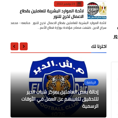
23 نوفمبر 2022
لائحة الموارد البشرية للعاملين بقطاع
الاعمال تخرج للنور
لائحة الموارد البشرية للعاملين بقطاع الاعمال تخرج للنور متابعه:- محمد
سراج الدين كشفت مصادر مؤكدة بوزارة قطاع الأعم…
ور
اخترنا لك
الرياضة
جامعات
محافظات
أخبار مصر
حوادث وقضايا
إحالة بعض العاملين بمركز شباب الدير
ضبط 201 قطعة يشتبه فى أثريتها
احتفالية ذوى الهمم بجامعة المنصورة
وزير الصحة: العام الجديد سيشهد إطلاق
للتحقيق لتغيبهم عن العمل في الأوقات
ضبط 183 طن أرز شعير و 805 كيلو وتحرير
16 محضراً للمحتكرين
الرسمية
بالجيزة بقصد الإتجار
العديد من المبادرات الصحية
تحت شعار "قادرون باختلاف – هيا انطلق "