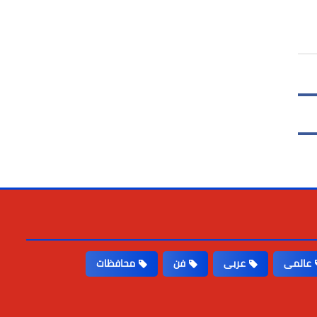
عالمى
عربى
فن
محافظات