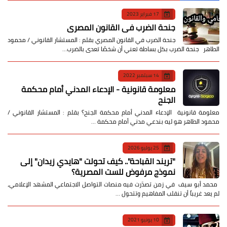
17 فبراير 2023
جنحة الضرب في القانون المصري
جنحة الضرب في القانون المصري بقلم : المستشار القانوني / محمود
الطاهر جنحة الضرب بكل بساطة تعني أن شخصًا تعدى بالضرب…
14 سبتمبر 2022
معلومة قانونية - الإدعاء المدني أمام محكمة
الجنح
معلومة قانونية الإدعاء المدني أمام محكمة الجنح؟ بقلم : المستشار القانوني /
محمود الطاهر هو ليه بندعي مدني أمام محكمة …
25 يوليو 2026
​"تريند القباحة".. كيف تحولت "هايدي زيدان" إلى
نموذج مرفوض للست المصرية؟
​ محمد أبو سيف ​في زمن تصدّرت فيه منصات التواصل الاجتماعي المشهد الإعلامي،
لم يعد غريباً أن تنقلب المفاهيم وتتحول …
10 يونيو 2021