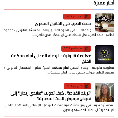
أخبار مميزة
17 فبراير 2023
جنحة الضرب في القانون المصري
جنحة الضرب في القانون المصري بقلم : المستشار القانوني / محمود
الطاهر جنحة الضرب بكل بساطة تعني أن شخصًا تعدى بالضرب…
14 سبتمبر 2022
معلومة قانونية - الإدعاء المدني أمام محكمة
الجنح
معلومة قانونية الإدعاء المدني أمام محكمة الجنح؟ بقلم : المستشار القانوني /
محمود الطاهر هو ليه بندعي مدني أمام محكمة …
25 يوليو 2026
​"تريند القباحة".. كيف تحولت "هايدي زيدان" إلى
نموذج مرفوض للست المصرية؟
​ محمد أبو سيف ​في زمن تصدّرت فيه منصات التواصل الاجتماعي المشهد الإعلامي،
لم يعد غريباً أن تنقلب المفاهيم وتتحول …