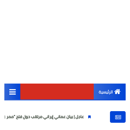
الرئيسية
القائمة الرئيسية
عاجل | بيان عماني إيراني مرتقب حول فتح "ممر عبور مؤقت" في مضيق ه
أخبار مصر