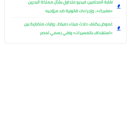
نقابة المحامين: فيديو متداول بشأن مملكة البحرين
«مفبرك».. وإجراءات قانونية ضد مروّجيه
غموض يكتنف حادث ميناء دمياط.. روايات متضاربة بين
«استهداف بالمسيرات» ونفي رسمي لمصر