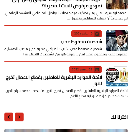
نموذج مرفوض للست المصرية؟
​ محمد أبو سيف ​في زمن تصدّرت فيه منصات التواصل الاجتماعي المشهد الإعلامي،
لم يعد غريباً أن تنقلب المفاهيم وتتحول …
10 يونيو 2021
شخصية محفوظ عجب
شخصية محفوظ عجب كتب : الصباحي عطية مدير مكتب الدقهلية
محفوظ عجب ومحفوظ عجب لمن لا يعرفه هو من الشخصيات الانتهازية ا…
23 نوفمبر 2022
لائحة الموارد البشرية للعاملين بقطاع الاعمال تخرج
للنور
لائحة الموارد البشرية للعاملين بقطاع الاعمال تخرج للنور متابعه:- محمد سراج الدين
كشفت مصادر مؤكدة بوزارة قطاع الأعم…
اخترنا لك