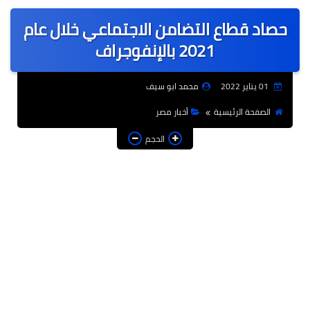
عربى
حصاد قطاع التضامن الاجتماعي خلال عام
عالمى
2021 بالإنفوجراف
الرياضة
01 يناير 2022
محمد ابو سيف
حوادث وقضايا
الصفحة الرئيسية
أخبار مصر
فن
الحجم
التعليم
تكنولوجيا
السياحة والفنادق