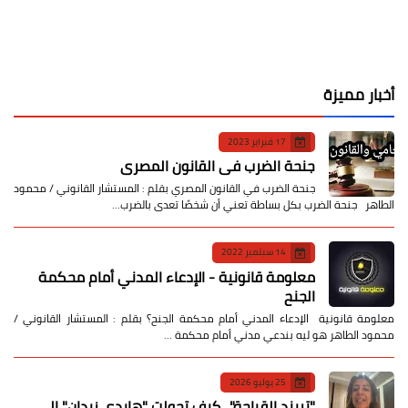
أخبار مميزة
17 فبراير 2023
جنحة الضرب في القانون المصري
جنحة الضرب في القانون المصري بقلم : المستشار القانوني / محمود
الطاهر جنحة الضرب بكل بساطة تعني أن شخصًا تعدى بالضرب…
14 سبتمبر 2022
معلومة قانونية - الإدعاء المدني أمام محكمة
الجنح
معلومة قانونية الإدعاء المدني أمام محكمة الجنح؟ بقلم : المستشار القانوني /
محمود الطاهر هو ليه بندعي مدني أمام محكمة …
25 يوليو 2026
​"تريند القباحة".. كيف تحولت "هايدي زيدان" إلى