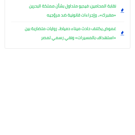
نقابة المحامين: فيديو متداول بشأن مملكة البحرين
«مفبرك».. وإجراءات قانونية ضد مروّجيه
غموض يكتنف حادث ميناء دمياط.. روايات متضاربة بين
«استهداف بالمسيرات» ونفي رسمي لمصر