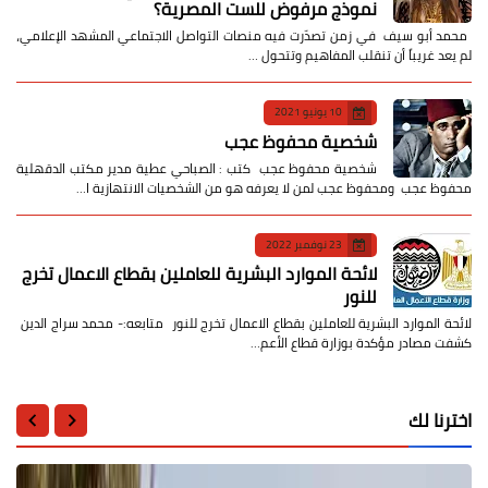
نموذج مرفوض للست المصرية؟
​ محمد أبو سيف ​في زمن تصدّرت فيه منصات التواصل الاجتماعي المشهد الإعلامي،
لم يعد غريباً أن تنقلب المفاهيم وتتحول …
10 يونيو 2021
شخصية محفوظ عجب
شخصية محفوظ عجب كتب : الصباحي عطية مدير مكتب الدقهلية
محفوظ عجب ومحفوظ عجب لمن لا يعرفه هو من الشخصيات الانتهازية ا…
23 نوفمبر 2022
لائحة الموارد البشرية للعاملين بقطاع الاعمال تخرج
للنور
لائحة الموارد البشرية للعاملين بقطاع الاعمال تخرج للنور متابعه:- محمد سراج الدين
كشفت مصادر مؤكدة بوزارة قطاع الأعم…
اخترنا لك