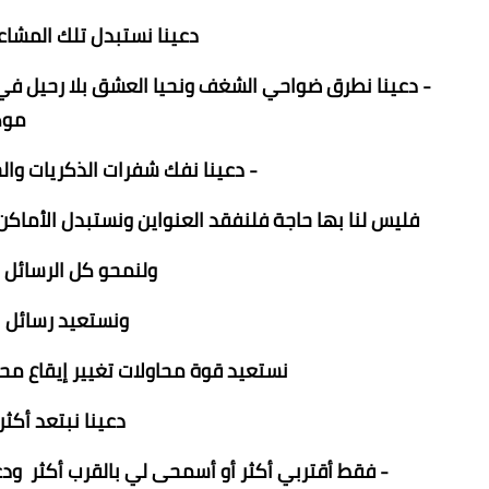
دعينا نستبدل تلك المشاعر
- دعينا نطرق ضواحي الشغف ونحيا العشق بلا رحيل في أزق
مو
- دعينا نفك شفرات الذكريات وال
فليس لنا بها حاجة فلنفقد العنواين ونستبدل الأما
ولنمحو كل الرسائل ا
ونستعيد رسائل ب
نستعيد قوة محاولات تغيير إيقاع محب
دعينا نبتعد أكث
- فقط أقتربي أكثر أو أسمحى لي بالقرب أكثر ودع