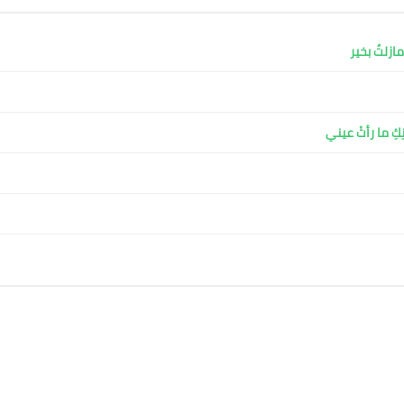
ازلتُ بخير
كِ ما رأتْ عيني