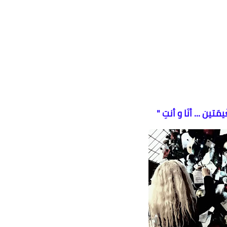
مَتين ... أنَا و أنتِ "