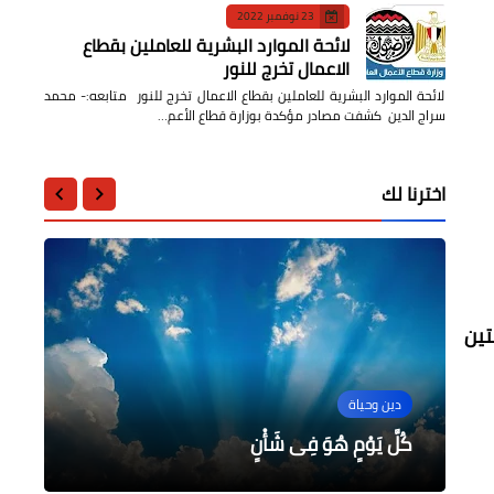
23 نوفمبر 2022
لائحة الموارد البشرية للعاملين بقطاع
الاعمال تخرج للنور
لائحة الموارد البشرية للعاملين بقطاع الاعمال تخرج للنور متابعه:- محمد
سراج الدين كشفت مصادر مؤكدة بوزارة قطاع الأعم…
اخترنا لك
تين
محافظات
منوعات
السماح بالتقديم ورقيا لرياض الأطفال
دين وحياة
دين وحياة
دين وحياة
بالمدارس الرسمية للغات حتى منتصف
أصل الحضارة واللغة المصرية في إفتتاح
أغسطس
يوم عاشوراء
كُلَّ يَوْمٍ هُوَ فِى شَأْنٍ
من المحن تأتي المنح
مؤسسة إيجبتوس الأثرية غدًا