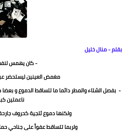
بقلم - منال خليل
- كان يهمس لنفسه
مغمض العينين ليستحضر عبق
- بفصل الشتاء والمطر دائما ما تتساقط الدموع و بعضا م
ناعمتين كبد
ولكنها دموع ثلجية كحروف جارحة م
ولربما تتساقط عفواً على جناحي حم