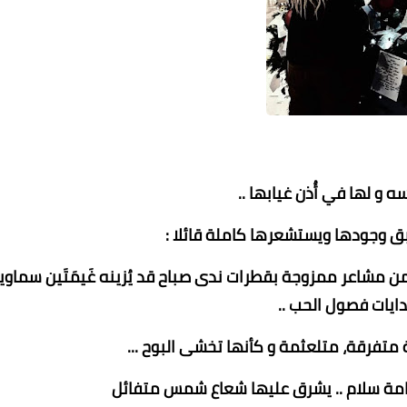
 و لها في أُذن غيابها ..
عبير السيد
محمد ابو سيف
عماد الدين محمد
عماد الدين محمد
عماد الدين محمد
 وجودها ويستشعرها كاملة قائلا :
28 يوليو 2023
28 يوليو 2023
28 يوليو 2023
28 يوليو 2023
28 يوليو 2023
ن مشاعر ممزوجة بقطرات ندى صباح قد يُزينه غَيمَتَين سماوي
ايات فصول الحب ..
تفرقة، متلعثمة و كأنها تخشى البوح ...
امة سلام .. يشرق عليها شعاع شمس متفائل