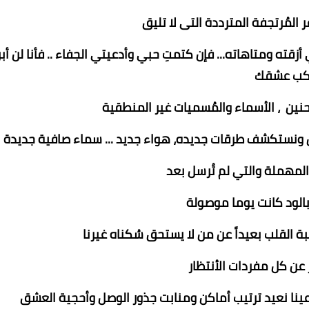
 المُرتجفة المترددة التى لا تليق
ته ومتاهاته... فإن كتمتِ حبي وأدعيتي الجفاء .. فأنا لن أبر
كب عشقك
حنين ، الأسماء والمُسميات غير المنطقية
كن ونستكشف طرقات جديده، هواء جديد ... سماء صافية جديدة
لمهملة والتي لم تُرسل بعد
الود كانت يوما موصولة
ة القلب بعيداً عن من لا يستحق سُكناه غيرنا
ر عن كل مفردات الأنتظار
ينا نعيد ترتيب أماكن ومنابت جذور الوصل وأحجية العشق