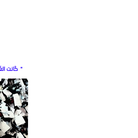
" كَانت الغَي