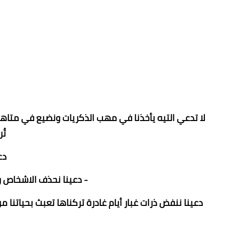
لا تدعي التيه يأخذنا في مهب الذكريات ونضيع في متاهات 
تُ
دعينا ن
- دعينا نحذف الاشخاص و
دعينا ننفض ذرات غبار أيام غادرة تركناها تعبث بحياتنا 