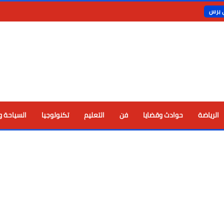
ي برس
الرياضة
حوادث وقضايا
فن
التعليم
تكنولوجيا
السياحة و