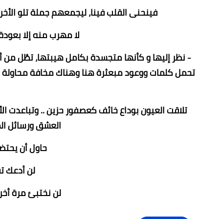
فينحنى القلب فينا، ليجمعهم جملة تلو الأخ
لا مهرب منه إلا بعودة 
- نظر إليها و كأنها متجسدة بكامل هيبتها، تطُل من أ
تحمل كلمات ووعود مبعثرة هنا وهناك مخافة محاولة حل
تلاقت العيون بوداع خائف كعصفور حزين .. وتباعدت الأ
العشق ورسائل الم
حاول أن يحتضن
لن أدعك تف
لن نختبئ مرة أخرى