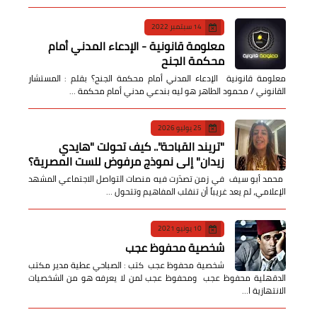
14 سبتمبر 2022
معلومة قانونية - الإدعاء المدني أمام
محكمة الجنح
معلومة قانونية الإدعاء المدني أمام محكمة الجنح؟ بقلم : المستشار
القانوني / محمود الطاهر هو ليه بندعي مدني أمام محكمة …
25 يوليو 2026
​"تريند القباحة".. كيف تحولت "هايدي
زيدان" إلى نموذج مرفوض للست المصرية؟
​ محمد أبو سيف ​في زمن تصدّرت فيه منصات التواصل الاجتماعي المشهد
الإعلامي، لم يعد غريباً أن تنقلب المفاهيم وتتحول …
10 يونيو 2021
شخصية محفوظ عجب
شخصية محفوظ عجب كتب : الصباحي عطية مدير مكتب
الدقهلية محفوظ عجب ومحفوظ عجب لمن لا يعرفه هو من الشخصيات
الانتهازية ا…