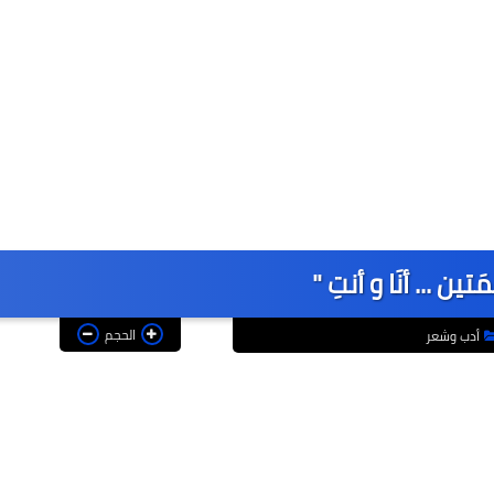
َتين ... أنَا و أنتِ "
الحجم
أدب وشعر