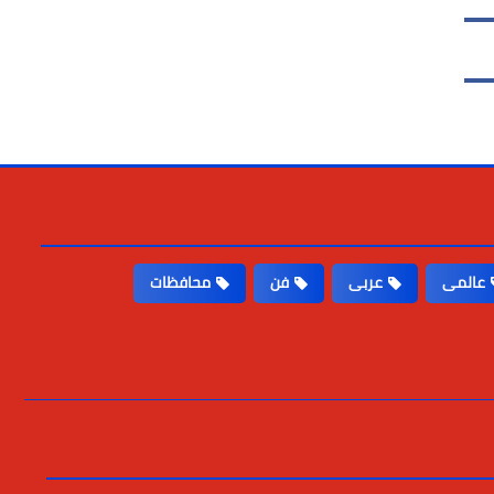
عالمى
عربى
فن
محافظات