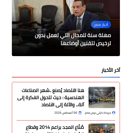
الثقافة
الرياضة
أخبار مصر
أخبار مصر
حوادث وقضايا
طقس غائم نهارا وشبورة كثيفة
إختتم نادي طلخا الرياضي تدريباته
مهلة سنة للمحال التي تعمل بدون
وزيرة الثقافة تشهد إعلان خطة عروض
حبس ياسر القرشي أربعة أيام على ذمة
التحقيقات
والعظمى بالقاهرة 20
ترخيص لتقنين أوضاعها
البيت الفني للمسرح لعام ‏‏2023‏‎ ‎
إستعداداً لمباراة دقادوس غدًا في الدوري
آخر الأخبار
هنا اقتصاد يُصنع ..شهر الصناعات
الهندسية : حيث تتحول الفكرة إلى
آلة... والآلة إلى اقتصاد
جريدة دايلي برس مصر
06 أغسطس 2026
صُنّاع المجد براعم 2014 وقطاع