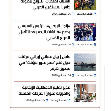
الشباب لمنصات التتويج ببطولة
كأس المستقبل العربي
محمد ابو سيف
06 أغسطس 2026
«إنجاز تاريخي».. الرئيس السيسي
يدعم «فراشات اليد» بعد التأهل
للمربع الذهبي
محمد ابو سيف
06 أغسطس 2026
عاجل | بيان عماني إيراني مرتقب
حول فتح "ممر عبور مؤقت" في
مضيق هرمز
محمد ابو سيف
06 أغسطس 2026
مدير تعليم الدقهلية: الإيجابية
والمرونة عنوان المرحلة المقبلة
محمد ابو سيف
06 أغسطس 2026