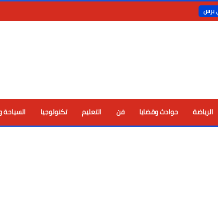
ي برس
الرياضة
حوادث وقضايا
فن
التعليم
تكنولوجيا
السياحة و