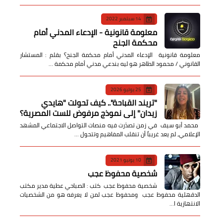
14 سبتمبر 2022
معلومة قانونية - الإدعاء المدني أمام
محكمة الجنح
معلومة قانونية الإدعاء المدني أمام محكمة الجنح؟ بقلم : المستشار
القانوني / محمود الطاهر هو ليه بندعي مدني أمام محكمة …
25 يوليو 2026
​"تريند القباحة".. كيف تحولت "هايدي
زيدان" إلى نموذج مرفوض للست المصرية؟
​ محمد أبو سيف ​في زمن تصدّرت فيه منصات التواصل الاجتماعي المشهد
الإعلامي، لم يعد غريباً أن تنقلب المفاهيم وتتحول …
10 يونيو 2021
شخصية محفوظ عجب
شخصية محفوظ عجب كتب : الصباحي عطية مدير مكتب
الدقهلية محفوظ عجب ومحفوظ عجب لمن لا يعرفه هو من الشخصيات
الانتهازية ا…