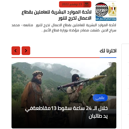
23 نوفمبر 2022
لائحة الموارد البشرية للعاملين بقطاع
الاعمال تخرج للنور
لائحة الموارد البشرية للعاملين بقطاع الاعمال تخرج للنور متابعه:- محمد
سراج الدين كشفت مصادر مؤكدة بوزارة قطاع الأعم…
اخترنا لك
عالمى
الرياضة
الرياضة
الرياضة
الرياضة
الدنمارك في نصف نهائي يورو 2021 و
خلال الـ 24 ساعة سقوط 13مقاطعةفي
استاد المصري البورسعيدي الجديد جاهز
تعليق صفحة نادي كوكاكولا علي دايلي
يد طالبان
برس مصر
بعد وضع حجر الأساس اليوم
ديلايني أفضل لاعب في المباراة
اسطورة مصر الذهبية تواصل الانتصارات