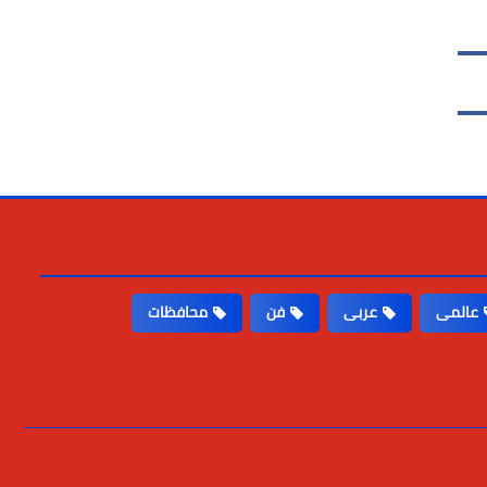
عالمى
عربى
فن
محافظات