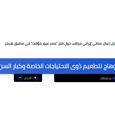
ني إيراني مرتقب حول فتح "ممر عبور مؤقت" في مضيق هرمز
مدير ت
هاج لتطعيم ذوى الاحتياجات الخاصة وكبار السن
الحجم
محافظات