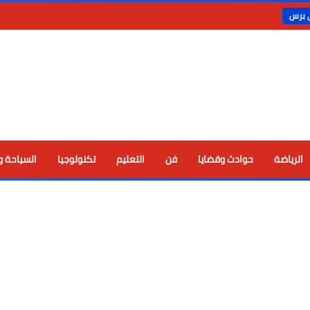
ي برس
الرياضة
حوادث وقضايا
فن
التعليم
تكنولوجيا
السياحة و