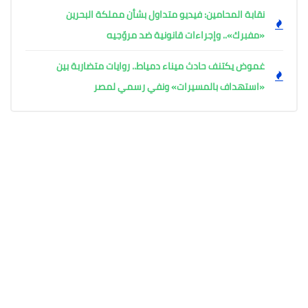
نقابة المحامين: فيديو متداول بشأن مملكة البحرين
«مفبرك».. وإجراءات قانونية ضد مروّجيه
غموض يكتنف حادث ميناء دمياط.. روايات متضاربة بين
«استهداف بالمسيرات» ونفي رسمي لمصر