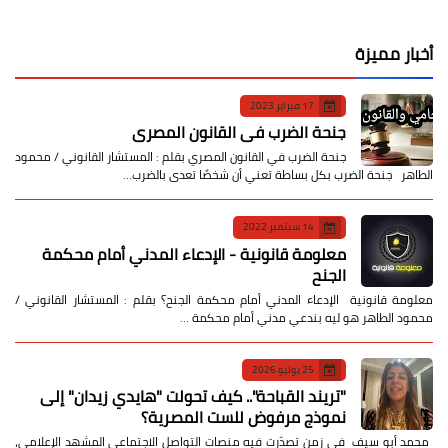
أخبار مميزة
17 فبراير 2023
جنحة الضرب في القانون المصري
جنحة الضرب في القانون المصري بقلم : المستشار القانوني / محمود
الطاهر جنحة الضرب بكل بساطة تعني أن شخصًا تعدى بالضرب…
14 سبتمبر 2022
معلومة قانونية - الإدعاء المدني أمام محكمة
الجنح
معلومة قانونية الإدعاء المدني أمام محكمة الجنح؟ بقلم : المستشار القانوني /
محمود الطاهر هو ليه بندعي مدني أمام محكمة …
25 يوليو 2026
​"تريند القباحة".. كيف تحولت "هايدي زيدان" إلى
نموذج مرفوض للست المصرية؟
​ محمد أبو سيف ​في زمن تصدّرت فيه منصات التواصل الاجتماعي المشهد الإعلامي،