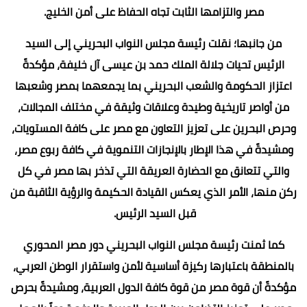
مصر والتزامها الثابت تجاه الحفاظ على أمن الخليج.
من جانبها؛ نقلت رئيسة مجلس النواب البحريني إلى السيد
الرئيس تحيات جلالة الملك حمد بن عيسى آل خليفة، مؤكدةً
اعتزاز الحكومة والشعب البحريني بما يجمعهما بمصر وشعبها
من أواصر تاريخية وطيدة وعلاقات وثيقة في مختلف المجالات،
وحرص البحرين على تعزيز التعاون مع مصر على كافة المستويات،
ومشيدةً في هذا الإطار بالإنجازات التنموية في كافة ربوع مصر،
والتي تتعانق مع الحضارة العريقة التي تذخر بها مصر في كل
ركن منها، الأمر الذي يعكس القيادة الحكيمة والرؤية الثاقبة من
قبل السيد الرئيس.
كما ثمنت رئيسة مجلس النواب البحريني دور مصر المحوري
بالمنطقة باعتبارها ركيزة أساسية لأمن واستقرار الوطن العربي،
مؤكدةً أن قوة مصر من قوة كافة الدول العربية، ومشيدةً بحرص