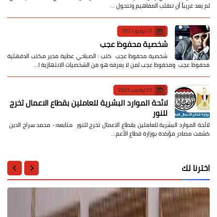
لم يعد غريباً أن تنقلب المفاهيم وتتحول …
10 يونيو 2021
شخصية محفوظ عجب
شخصية محفوظ عجب كتب : الصباحي عطية مدير مكتب الدقهلية
محفوظ عجب ومحفوظ عجب لمن لا يعرفه هو من الشخصيات الانتهازية ا…
23 نوفمبر 2022
لائحة الموارد البشرية للعاملين بقطاع الاعمال تخرج
للنور
لائحة الموارد البشرية للعاملين بقطاع الاعمال تخرج للنور متابعه:- محمد سراج الدين
كشفت مصادر مؤكدة بوزارة قطاع الأعم…
اخترنا لك