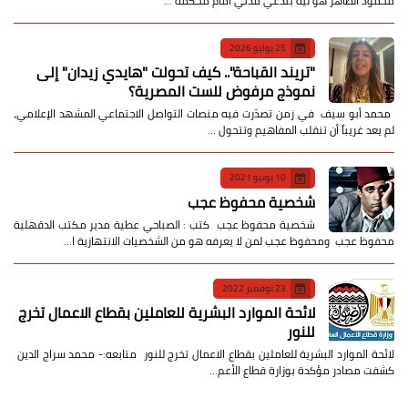
محمود الطاهر هو ليه بندعي مدني أمام محكمة …
25 يوليو 2026
​"تريند القباحة".. كيف تحولت "هايدي زيدان" إلى
نموذج مرفوض للست المصرية؟
​ محمد أبو سيف ​في زمن تصدّرت فيه منصات التواصل الاجتماعي المشهد الإعلامي،
لم يعد غريباً أن تنقلب المفاهيم وتتحول …
10 يونيو 2021
شخصية محفوظ عجب
شخصية محفوظ عجب كتب : الصباحي عطية مدير مكتب الدقهلية
محفوظ عجب ومحفوظ عجب لمن لا يعرفه هو من الشخصيات الانتهازية ا…
23 نوفمبر 2022
لائحة الموارد البشرية للعاملين بقطاع الاعمال تخرج
للنور
لائحة الموارد البشرية للعاملين بقطاع الاعمال تخرج للنور متابعه:- محمد سراج الدين
كشفت مصادر مؤكدة بوزارة قطاع الأعم…