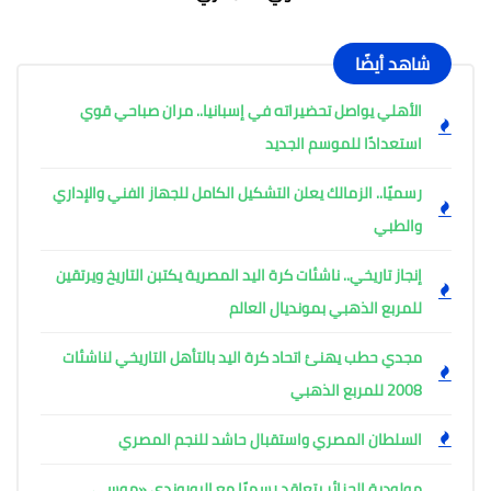
شاهد أيضًا
الأهلي يواصل تحضيراته في إسبانيا.. مران صباحي قوي
استعدادًا للموسم الجديد
رسميًا.. الزمالك يعلن التشكيل الكامل للجهاز الفني والإداري
والطبي
إنجاز تاريخي.. ناشئات كرة اليد المصرية يكتبن التاريخ ويرتقين
للمربع الذهبي بمونديال العالم
مجدي حطب يهنئ اتحاد كرة اليد بالتأهل التاريخي لناشئات
2008 للمربع الذهبي
السلطان المصري واستقبال حاشد للنجم المصري
مولودية الجزائر يتعاقد رسميًا مع البوروندي «موسي