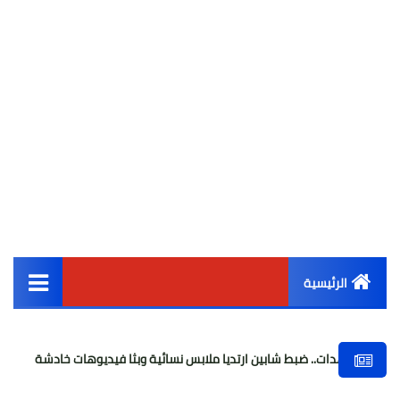
الرئيسية
القائمة الرئيسية
.. ضبط شابين ارتديا ملابس نسائية وبثا فيديوهات خادشة
«البيض» د
أخبار مصر