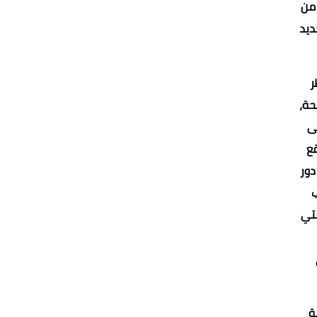
 من
ديد
ر
حة،
َى
قع
دور
ب
لتي
ائلة