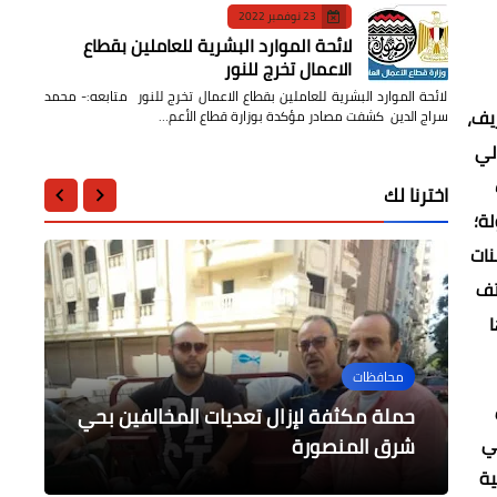
23 نوفمبر 2022
لائحة الموارد البشرية للعاملين بقطاع
الاعمال تخرج للنور
لائحة الموارد البشرية للعاملين بقطاع الاعمال تخرج للنور متابعه:- محمد
يف،
سراج الدين كشفت مصادر مؤكدة بوزارة قطاع الأعم…
لي
اخترنا لك
ة؛
نات
تف
ا
محافظات
محافظات
محافظات
محافظات
أخبار مصر
متابعة لمبادرة حياة كريمة بشبين
مختار خلال الإجتماع برؤساء الأحياء و
رئيس المجلس يقود حملة مكثفة لرفع
حملة مكثفة لإزال تعديات المخالفين بحي
مي
القناطر
الأتربة بطلخا
شرق المنصورة
مراكز المنصورة
رئيس الوزراء يستعرض تقرير وكالة فيتش
ية