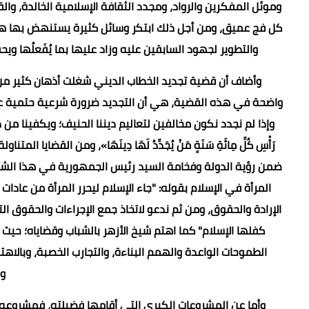
وموئل المفكرين والرواد، ومجدد الثقافة الإسلامية الخالدة، و
كل فج عميق، ومن أجل ذلك ابتكر وسائل كثيرة يستنهض بها همم
والتطوير لجهود السابقين عليه وزاد عليها بما يُفَعلُها
وأضاف أن قضية تجديد الخطاب الديني شغلت أذهان كثير من الن
واضحة في هذه القضية، هي أن التجديد ضرورة شرعية حتمية عند 
وإذا لم نجدد نكون مخالفين لتعاليم ديننا الحنيف؛ ويكفينا من ذلك حيث ا
رَأْسِ كُلِّ مِائَةِ سَنَةٍ مَنْ يُجَدِّدُ لَهَا دِينَهَا»، ومن القضاي
ضمن رؤية الدولة وفخامة السيد رئيس الجمهورية في هذا الشأن، 
المرأة في الإسلام بقوله: "جاء الإسلام ليحرر المرأة من عا
الإرادة والحقوق، ومن ثم ندعو لاتخاذ جمع الإجراءات والحقوق 
كفلها الإسلام" كما اهتم شيخ الأزهر بالشباب وقضاياه؛ حي
الطموحات الواعدة والهمم البناءة، والتجارب الخصبة، وبالا
وا