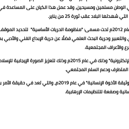
جناحي الوطن مسلمين ومسيحين، وقد عمل هذا الكيان على المساعدة في
 شهدتها البلاد عقب ثورة 25 من يناير.
ومن الأمثلة كذلك الوثيقة التي أنشأها فضيلة الإمام في عام 2012م تحت مسمى: "منظومة الحريات الأساسية" لتحديد الموقف
والتعبير وحرية البحث العلمي فضلًا عن حرية الإبداع الفني والأدبي بم
ع والأعراف المجتمعية.
ومن ذلك أيضًا إنشاء"مركز الأزهر العالمي للرصد والفتوى الإلكترونية" وذلك في عام 2015م وذلك لتعزيز الصورة الإيجابية للإسلا
 المتطرف ودعم السلم المجتمعي.
ولا يمكننا بطبيعة الحال أن ننسى أبدًا تلك الوثيقة العالمية "وثيقة الأخوة الإنسانية" في عام 2019م، والتي تعد في حقي
نسانية وصفعة للتنظيمات الإرهابية.