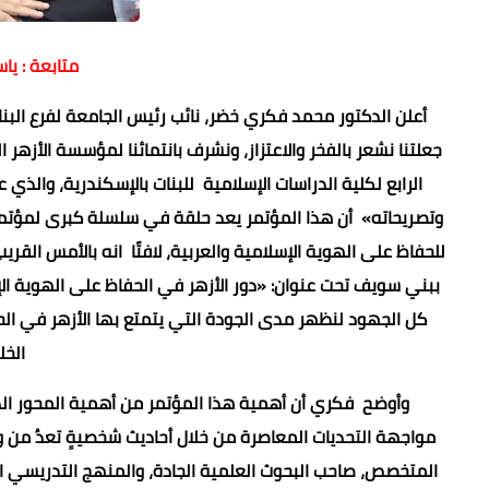
متابعة : يا
أعلن الدكتور محمد فكري خضر، نائب رئيس الجامعة لفرع البنات،
جعلتنا نشعر بالفخر والاعتزاز، ونشرف بانتمائنا لمؤسسة الأزهر
الرابع لكلية الدراسات الإسلامية للبنات بالإسكندرية، والذي
وتصريحاته» أن هذا المؤتمر يعد حلقة في سلسلة كبرى لمؤتمرا
للحفاظ على الهوية الإسلامية والعربية، لافتًا انه بالأمس القر
ببني سويف تحت عنوان: «دور الأزهر في الحفاظ على الهوية الإس
كل الجهود لنظهر مدى الجودة التي يتمتع بها الأزهر في الحف
الخل
وأوضح فكري أن أهمية هذا المؤتمر من أهمية المحور الذي
مواجهة التحديات المعاصرة من خلال أحاديث شخصيةٍ تعدُ من و
المتخصص، صاحب البحوث العلمية الجادة، والمنهج التدريسي