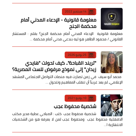
14 سبتمبر 2022
معلومة قانونية - الإدعاء المدني أمام
محكمة الجنح
معلومة قانونية الإدعاء المدني أمام محكمة الجنح؟ بقلم : المستشار
القانوني / محمود الطاهر هو ليه بندعي مدني أمام محكمة …
25 يوليو 2026
​"تريند القباحة".. كيف تحولت "هايدي
زيدان" إلى نموذج مرفوض للست المصرية؟
​ محمد أبو سيف ​في زمن تصدّرت فيه منصات التواصل الاجتماعي المشهد
الإعلامي، لم يعد غريباً أن تنقلب المفاهيم وتتحول …
10 يونيو 2021
شخصية محفوظ عجب
شخصية محفوظ عجب كتب : الصباحي عطية مدير مكتب
الدقهلية محفوظ عجب ومحفوظ عجب لمن لا يعرفه هو من الشخصيات
الانتهازية ا…