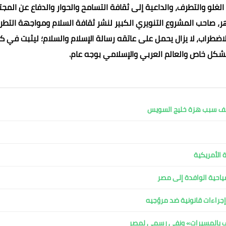
الغلو والتطرف، والداعية إلى ثقافة التسامح والحوار والدفاع عن المج
أزهر، صاحب المشروع التنويري الكبير لنشر ثقافة السلام ومواجهة التط
لاضطراب، لا يزال يحمل على عاتقه رسالة الإسلام والسلام؛ ليثبت في ك
شكل خاص والعالم العربي والإسلامي بوجه عام.
كشف سبب هزة خليج السويس
 الأمريكية
لسياحية الوافدة إلى مصر
جراءات قانونية ضد مروّجيه
اف بالمسيرات» ونفي رسمي لمصر