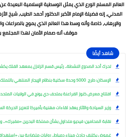
العالم المسلم الورع الذي يمثل الوسطية الإسلامية البعيدة عن 
المدني، إنه فضيلة الإمام الأكبر الدكتور أحمد الطيب، شيخ ال
والإرهاب، خاصة وأنه وسط هذا العالم الذي يموج بالصراعات وا
موقف أنه صمام الأمان لهذا المجتمع ب
شاهد أيضًا
تحرك أحد الصدوع النشطة.. رئيس قسم الزلازل بمعهد الفلك ي
الإسكان: طرح 5000 وحدة سكنية بنظام الإيجار المنتهي بالتملك
افتتاح معرض كنوز الفراعنة بمتحف دي يونج في الولايات المتحدة
وزير السياحة والآثار يعقد لقاءات مهنية بأميركا لتعزيز الحركة ا
نقابة المحامين: فيديو متداول بشأن مملكة البحرين «مفبرك».. وإ
غموض يكتنف حادث ميناء دمياط.. روايات متضاربة بين «استهد