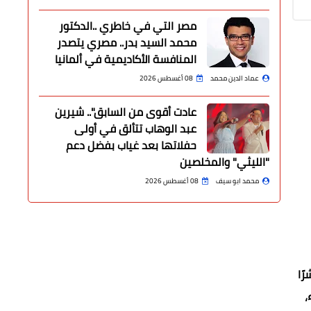
مصر التي في خاطري ..الدكتور
محمد السيد بدر.. مصري يتصدر
المنافسة الأكاديمية في ألمانيا
عماد الدين محمد
08 أغسطس 2026
عادت أقوى من السابق".. شيرين
عبد الوهاب تتألق في أولى
حفلاتها بعد غياب بفضل دعم
"الليثي" والمخلصين
محمد ابو سيف
08 أغسطس 2026
ًا
،