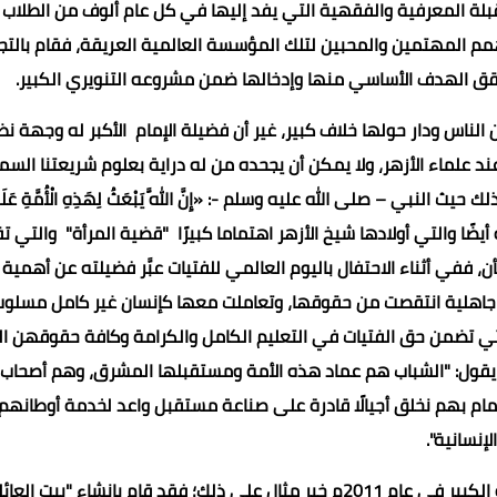
القبلة المعرفية والفقهية التي يفد إليها في كل عام ألوف من الطلاب
 المهتمين والمحبين لتلك المؤسسة العالمية العريقة، فقام بالتج
 ويحقق الهدف الأساسي منها وإدخالها ضمن مشروعه التنويري الكبير.
اس ودار حولها خلاف كبير، غير أن فضيلة الإمام الأكبر له وجهة نظ
علماء الأزهر، ولا يمكن أن يجحده من له دراية بعلوم شريعتنا السم
لنبي – صلى الله عليه وسلم -: «إِنَّ اللَّهَ يَبْعَثُ لِهَذِهِ الْأُمَّةِ عَل
ا المتناولة أيضًا والتي أولادها شيخ الأزهر اهتماما كبيرًا "قضية المرأة" والتي ت
ففي أثناء الاحتفال باليوم العالمي للفتيات عبَّر فضيلته عن أهمية 
دات جاهلية انتقصت من حقوقها، وتعاملت معها كإنسان غير كامل مسلو
التي تضمن حق الفتيات في التعليم الكامل والكرامة وكافة حقوقهن ا
ث يقول: "الشباب هم عماد هذه الأمة ومستقبلها المشرق، وهم أصحاب
هتمام بهم نخلق أجيالًا قادرة على صناعة مستقبل واعد لخدمة أوطانهم
لإنسانية".
وأما عن المشروعات الكبرى التي أقامها فضيلته، فمشروعه الكبير في عام 2011م خير مثال على ذلك؛ فقد قام بإنشاء "بيت الع