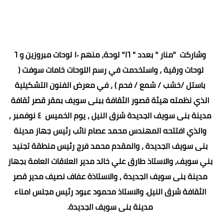
وشاركت "منار " بعدد " ١٦" لوحة، منهم ١٠ لوحات مبروزين و ٦
لوحات ورقية ، واستخدمت في رسم اللوحات خامات سوفت (
باستل /خشب / شمع / فحم ) ، في معرض الفنون التشكيلية
الذي نظمته هيئة قصور الثقافة ببنى سويف بمقر قصر ثقافة
مدينة بنى سويف الجديدة شرق النيل ، يوم الخميس ٤ نوفمبر ،
والذي افتتحه المهندس محمد عصام نائب رئيس جهاز مدينة
بنى سويف الجديدة ، والمقدم محمد فرج رئيس منطقة تجنيد
بني سويف، والاستاذ طارق علي خالد مدير العلاقات العامة بجهاز
مدينة بنى سويف الجديدة ، والاستاذة عفاف نصيف مدير قصر
الثقافة شرق النيل. والاستاذ محمود عبود رئيس مجلس امناء
مدينة بنى سويف الجديدة.