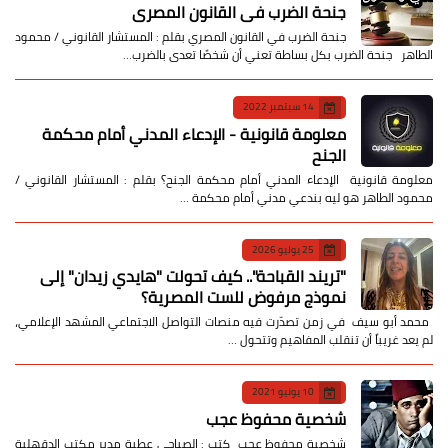
جنحة الضرب في القانون المصري
جنحة الضرب في القانون المصري بقلم : المستشار القانوني / محمود
الطاهر جنحة الضرب بكل بساطة تعني أن شخصًا تعدى بالضرب…
14 سبتمبر 2022
معلومة قانونية - الإدعاء المدني أمام محكمة
الجنح
معلومة قانونية الإدعاء المدني أمام محكمة الجنح؟ بقلم : المستشار القانوني /
محمود الطاهر هو ليه بندعي مدني أمام محكمة …
25 يوليو 2026
​"تريند القباحة".. كيف تحولت "هايدي زيدان" إلى
نموذج مرفوض للست المصرية؟
​ محمد أبو سيف ​في زمن تصدّرت فيه منصات التواصل الاجتماعي المشهد الإعلامي،
لم يعد غريباً أن تنقلب المفاهيم وتتحول …
10 يونيو 2021
شخصية محفوظ عجب
شخصية محفوظ عجب كتب : الصباحي عطية مدير مكتب الدقهلية